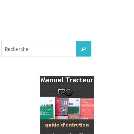
Search
for:
Recherche