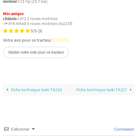
moteur :
21 hp [15.7 kw]
Mécanique
châssis :
4×2 2 roues motrices
–>
4×4 mfwd 4 roues motrices (ta215f)
5/5
(3)
Votre avis pour ce tracteur
Fiche technique Iseki TA210
Fiche technique Iseki TA227
S’abonner
Connexion