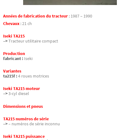
Années de fabrication du tracteur
:
1987 – 1990
Chevaux
:
21 ch
Iseki TA215
–>
Tracteur utilitaire compact
Production
fabricant :
Iseki
Variantes
ta215f :
4 roues motrices
Iseki TA215 moteur
–>
3-cyl diesel
Dimensions et pneus
TA215 numéros de série
–>
– numéros de série inconnu
Iseki TA215 puissance