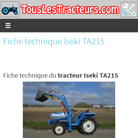
Passer
vers
le
contenu
Fiche technique Iseki TA215
Fiche technique du
tracteur Iseki TA215