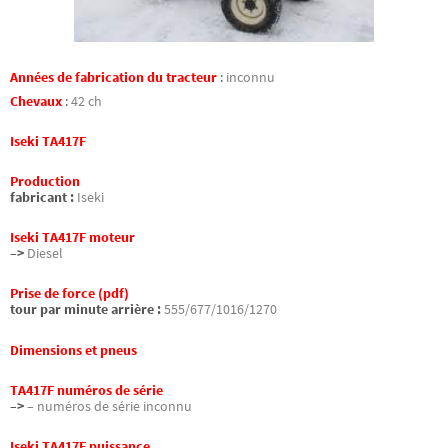
Années de fabrication du tracteur
:
inconnu
Chevaux
:
42 ch
Iseki TA417F
Production
fabricant :
Iseki
Iseki TA417F moteur
–>
Diesel
Prise de force (pdf)
tour par minute arrière :
555/677/1016/1270
Dimensions et pneus
TA417F numéros de série
–>
– numéros de série inconnu
Iseki TA417F puissance