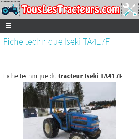
Passer
vers
le
contenu
Fiche technique Iseki TA417F
Fiche technique du
tracteur Iseki TA417F