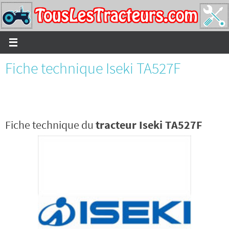
Passer
vers
le
contenu
Fiche technique Iseki TA527F
Fiche technique du
tracteur Iseki TA527F