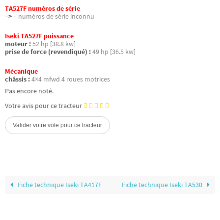
TA527F numéros de série
–>
– numéros de série inconnu
Iseki TA527F puissance
moteur :
52 hp [38.8 kw]
prise de force (revendiqué) :
49 hp [36.5 kw]
Mécanique
châssis :
4×4 mfwd 4 roues motrices
Pas encore noté.
Votre avis pour ce tracteur
Fiche technique Iseki TA417F
Fiche technique Iseki TA530