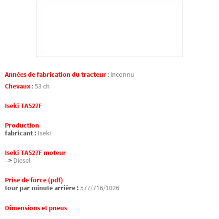
Années de fabrication du tracteur
:
inconnu
Chevaux
:
53 ch
Iseki TA527F
Production
fabricant :
Iseki
Iseki TA527F moteur
–>
Diesel
Prise de force (pdf)
tour par minute arrière :
577/716/1026
Dimensions et pneus