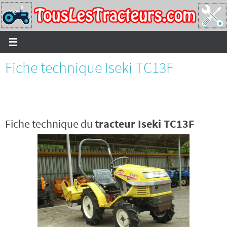
Passer
vers
le
contenu
Fiche technique Iseki TC13F
Fiche technique du
tracteur Iseki TC13F