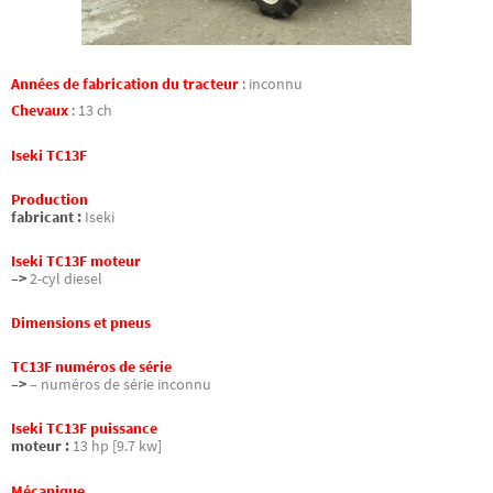
Années de fabrication du tracteur
:
inconnu
Chevaux
:
13 ch
Iseki TC13F
Production
fabricant :
Iseki
Iseki TC13F moteur
–>
2-cyl diesel
Dimensions et pneus
TC13F numéros de série
–>
– numéros de série inconnu
Iseki TC13F puissance
moteur :
13 hp [9.7 kw]
Mécanique