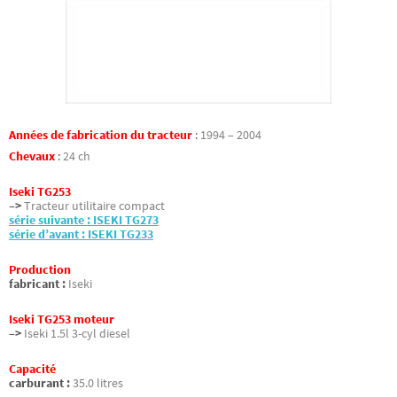
Années de fabrication du tracteur
:
1994 – 2004
Chevaux
:
24 ch
Iseki TG253
–>
Tracteur utilitaire compact
série suivante : ISEKI TG273
série d’avant : ISEKI TG233
Production
fabricant :
Iseki
Iseki TG253 moteur
–>
Iseki 1.5l 3-cyl diesel
Capacité
carburant :
35.0 litres