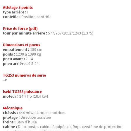
Attelage 3 points
type arrière :
I
contrôle :
Position contrôle
Prise de force (pdf)
tour par minute arrière :
577/767/1052/1243 (1.375)
Dimensions et pneus
empattement :
159 cm
poids :
1230 à 1390 kg
pneu avant :
7-14
pneu arrière :
9.5-24
TG253 numéros de série
–>
Iseki TG253 puissance
moteur :
24.7 hp [18.4 kw]
Mécanique
châssis :
4×4 mfwd 4 roues motrices
pilotage :
Direction assistée
freins :
Bain d’huile
cabine :
Deux postes cabine équipée de Rops (système de protection