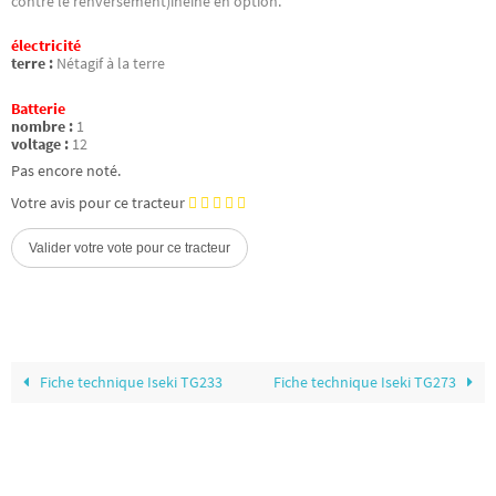
contre le renversement)ineine en option.
électricité
terre :
Nétagif à la terre
Batterie
nombre :
1
voltage :
12
Pas encore noté.
Votre avis pour ce tracteur
Fiche technique Iseki TG233
Fiche technique Iseki TG273