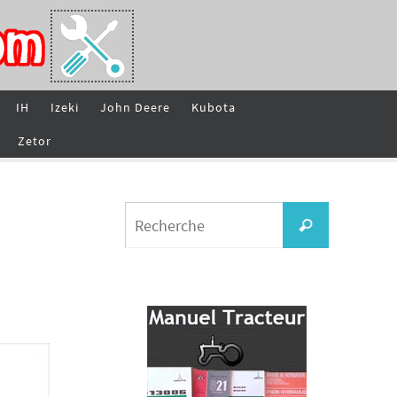
IH
Izeki
John Deere
Kubota
Zetor
Search
Recherche
for: