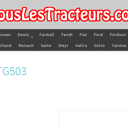
Brown
Deutz
Farmall
Fendt
Fiat
Ford
Fordson
olland
Renault
Same
Steyr
Valtra
Volvo
Yanmar
 TG503