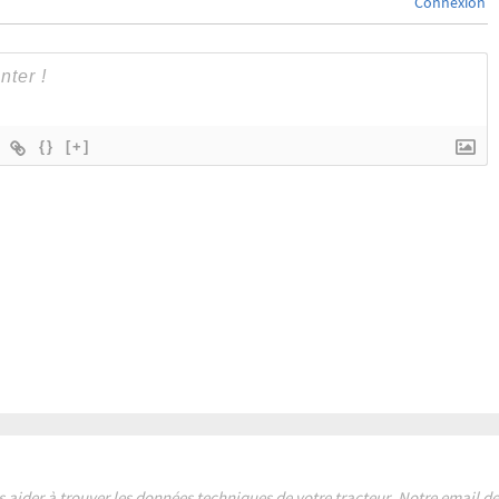
Connexion
{}
[+]
s aider à trouver les données techniques de votre tracteur. Notre email 