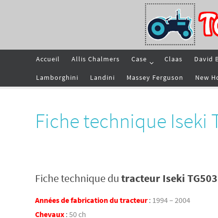
Passer
vers
le
contenu
Passer
Accueil
Allis Chalmers
Case
Claas
David 
vers
le
contenu
Lamborghini
Landini
Massey Ferguson
New H
Fiche technique Iseki
Fiche technique du
tracteur Iseki TG503
Années de fabrication du tracteur
:
1994 – 2004
Chevaux
:
50 ch