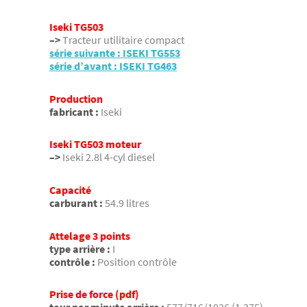
Iseki TG503
–>
Tracteur utilitaire compact
série suivante : ISEKI TG553
série d’avant : ISEKI TG463
Production
fabricant :
Iseki
Iseki TG503 moteur
–>
Iseki 2.8l 4-cyl diesel
Capacité
carburant :
54.9 litres
Attelage 3 points
type arrière :
I
contrôle :
Position contrôle
Prise de force (pdf)