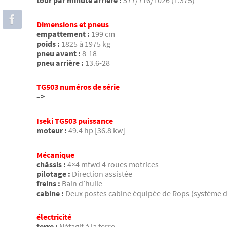
tour par minute arrière :
577/716/1026 (1.375)
Dimensions et pneus
empattement :
199 cm
poids :
1825 à 1975 kg
pneu avant :
8-18
pneu arrière :
13.6-28
TG503 numéros de série
–>
Iseki TG503 puissance
moteur :
49.4 hp [36.8 kw]
Mécanique
châssis :
4×4 mfwd 4 roues motrices
pilotage :
Direction assistée
freins :
Bain d’huile
cabine :
Deux postes cabine équipée de Rops (système d
électricité
terre :
Nétagif à la terre