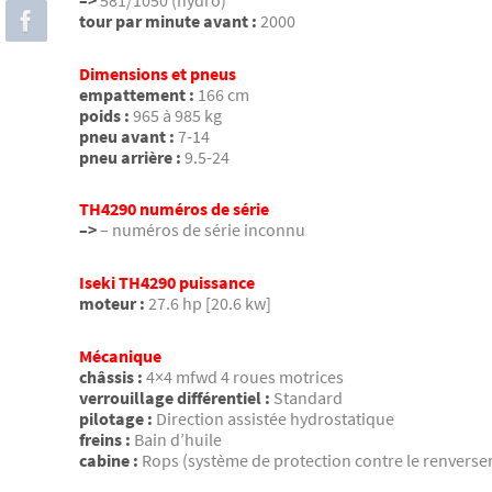
–>
581/1050 (hydro)
tour par minute avant :
2000
Dimensions et pneus
empattement :
166 cm
poids :
965 à 985 kg
pneu avant :
7-14
pneu arrière :
9.5-24
TH4290 numéros de série
–>
– numéros de série inconnu
Iseki TH4290 puissance
moteur :
27.6 hp [20.6 kw]
Mécanique
châssis :
4×4 mfwd 4 roues motrices
verrouillage différentiel :
Standard
pilotage :
Direction assistée hydrostatique
freins :
Bain d’huile
cabine :
Rops (système de protection contre le renvers