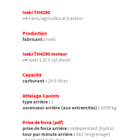
Iseki TH4290
–>
Farm/agricultural tracteur
Production
fabricant :
Iseki
Iseki TH4290 moteur
–>
Iseki 1.5l 3-cyl diesel
Capacité
carburant :
29.9 litres
Attelage 3 points
type arrière :
1
ascenseur arrière (aux extremités) :
1099 kg
Prise de force (pdf)
prise de force arrière :
Indépendant (hydro)
tour par minute arrière :
581 (engrenage)