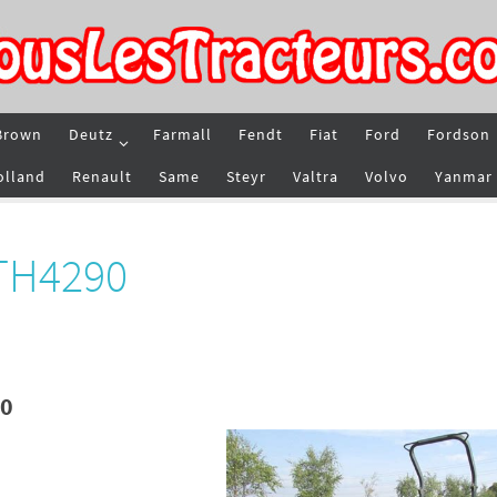
Brown
Deutz
Farmall
Fendt
Fiat
Ford
Fordson
olland
Renault
Same
Steyr
Valtra
Volvo
Yanmar
 TH4290
90