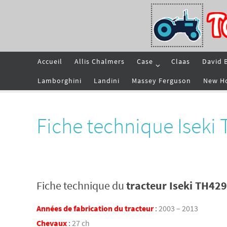
Passer
vers
le
contenu
Passer
Accueil
Allis Chalmers
Case
Claas
David 
vers
le
contenu
Lamborghini
Landini
Massey Ferguson
New H
Fiche technique Iseki
Fiche technique du
tracteur Iseki TH42
Années de fabrication du tracteur
:
2003 – 2013
Chevaux
:
27 ch