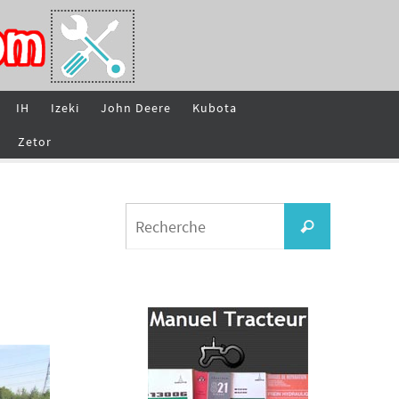
IH
Izeki
John Deere
Kubota
Zetor
Search
Recherche
for: