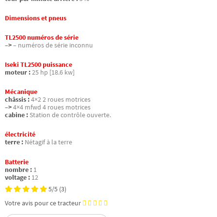
Dimensions et pneus
TL2500 numéros de série
–>
– numéros de série inconnu
Iseki TL2500 puissance
moteur :
25 hp [18.6 kw]
Mécanique
châssis :
4×2 2 roues motrices
–>
4×4 mfwd 4 roues motrices
cabine :
Station de contrôle ouverte.
électricité
terre :
Nétagif à la terre
Batterie
nombre :
1
voltage :
12
5/5
(3)
Votre avis pour ce tracteur