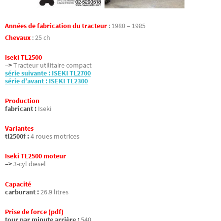
Années de fabrication du tracteur
:
1980 – 1985
Chevaux
:
25 ch
Iseki TL2500
–>
Tracteur utilitaire compact
série suivante : ISEKI TL2700
série d’avant : ISEKI TL2300
Production
fabricant :
Iseki
Variantes
tl2500f :
4 roues motrices
Iseki TL2500 moteur
–>
3-cyl diesel
Capacité
carburant :
26.9 litres
Prise de force (pdf)
tour par minute arrière :
540