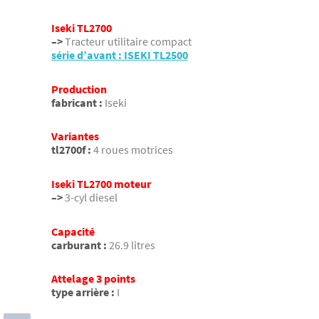
Iseki TL2700
–>
Tracteur utilitaire compact
série d’avant : ISEKI TL2500
Production
fabricant :
Iseki
Variantes
tl2700f :
4 roues motrices
Iseki TL2700 moteur
–>
3-cyl diesel
Capacité
carburant :
26.9 litres
Attelage 3 points
type arrière :
I