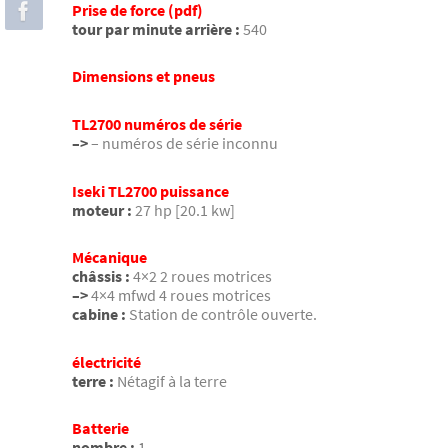
Prise de force (pdf)
tour par minute arrière :
540
Dimensions et pneus
TL2700 numéros de série
–>
– numéros de série inconnu
Iseki TL2700 puissance
moteur :
27 hp [20.1 kw]
Mécanique
châssis :
4×2 2 roues motrices
–>
4×4 mfwd 4 roues motrices
cabine :
Station de contrôle ouverte.
électricité
terre :
Nétagif à la terre
Batterie
nombre :
1