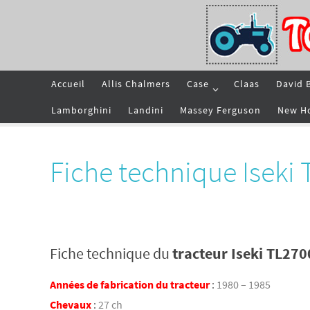
Passer
vers
le
contenu
Passer
Accueil
Allis Chalmers
Case
Claas
David 
vers
le
contenu
Lamborghini
Landini
Massey Ferguson
New H
Fiche technique Iseki
Fiche technique du
tracteur Iseki TL270
Années de fabrication du tracteur
:
1980 – 1985
Chevaux
:
27 ch