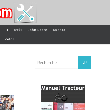
IH
Izeki
John Deere
Kubota
Zetor
Search
Recherche
for: