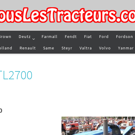
Brown
Deutz
Farmall
Fendt
Fiat
Ford
Fordson
olland
Renault
Same
Steyr
Valtra
Volvo
Yanmar
 TL2700
0