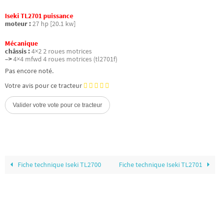
Iseki TL2701 puissance
moteur :
27 hp [20.1 kw]
Mécanique
châssis :
4×2 2 roues motrices
–>
4×4 mfwd 4 roues motrices (tl2701f)
Pas encore noté.
Votre avis pour ce tracteur
Fiche technique Iseki TL2700
Fiche technique Iseki TL2701