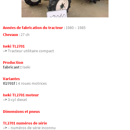
Années de fabrication du tracteur
:
1980 – 1985
Chevaux
:
27 ch
Iseki TL2701
–>
Tracteur utilitaire compact
Production
fabricant :
Iseki
Variantes
tl2701f :
4 roues motrices
Iseki TL2701 moteur
–>
3-cyl diesel
Dimensions et pneus
TL2701 numéros de série
–>
– numéros de série inconnu