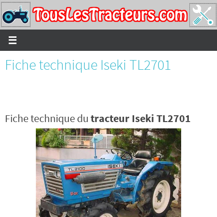
Passer
vers
le
contenu
Fiche technique Iseki TL2701
Fiche technique du
tracteur Iseki TL2701