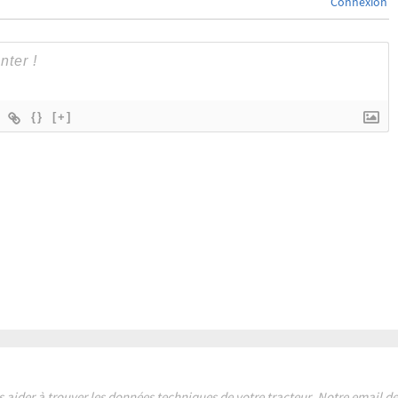
Connexion
{}
[+]
s aider à trouver les données techniques de votre tracteur. Notre email 