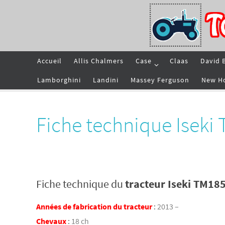
Passer
vers
le
contenu
Passer
Accueil
Allis Chalmers
Case
Claas
David 
vers
le
contenu
Lamborghini
Landini
Massey Ferguson
New H
Fiche technique Iseki
Fiche technique du
tracteur Iseki TM18
Années de fabrication du tracteur
:
2013 –
Chevaux
:
18 ch