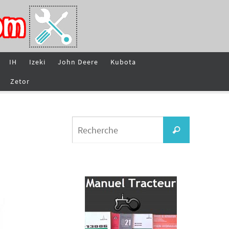
IH
Izeki
John Deere
Kubota
Zetor
Search
Recherche
for: