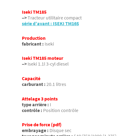
Iseki TM185
–>
Tracteur utilitaire compact
série d’avant : ISEKI TM165
Production
fabricant :
Iseki
Iseki TM185 moteur
–>
Iseki 1.1l 3-cyl diesel
Capacité
carburant :
20.1 litres
Attelage 3 points
type arrière :
I
contrôle :
Position contrôle
Prise de force (pdf)
embrayage :
Disque sec