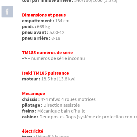
tour par minute arrière :
540/750/1000 (1.375)
Dimensions et pneus
empattement :
134 cm
poids :
669 kg
pneu avant :
5.00-12
pneu arrière :
8-18
TM185 numéros de série
–>
– numéros de série inconnu
Iseki TM185 puissance
moteur :
18.5 hp [13.8 kw]
Mécanique
châssis :
4×4 mfwd 4 roues motrices
pilotage :
Direction assistée
freins :
Mécanique bain d’huile
cabine :
Deux postes Rops (système de protection contr
électricité
terre :
Nétagif à la terre