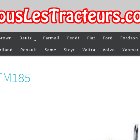
Brown
Deutz
Farmall
Fendt
Fiat
Ford
Fordson
olland
Renault
Same
Steyr
Valtra
Volvo
Yanmar
 TM185
5