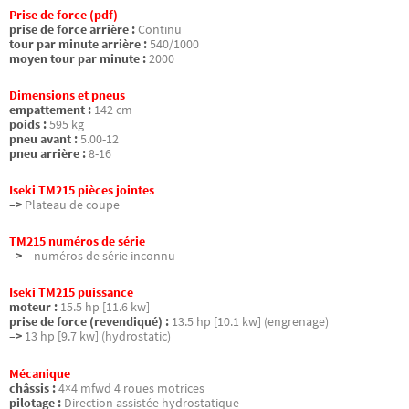
Prise de force (pdf)
prise de force arrière :
Continu
tour par minute arrière :
540/1000
moyen tour par minute :
2000
Dimensions et pneus
empattement :
142 cm
poids :
595 kg
pneu avant :
5.00-12
pneu arrière :
8-16
Iseki TM215 pièces jointes
–>
Plateau de coupe
TM215 numéros de série
–>
– numéros de série inconnu
Iseki TM215 puissance
moteur :
15.5 hp [11.6 kw]
prise de force (revendiqué) :
13.5 hp [10.1 kw] (engrenage)
–>
13 hp [9.7 kw] (hydrostatic)
Mécanique
châssis :
4×4 mfwd 4 roues motrices
pilotage :
Direction assistée hydrostatique