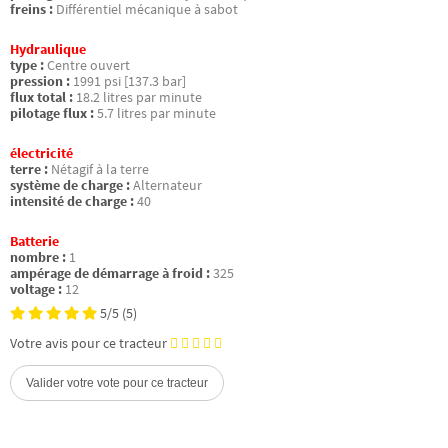
freins :
Différentiel mécanique à sabot
Hydraulique
type :
Centre ouvert
pression :
1991 psi [137.3 bar]
flux total :
18.2 litres par minute
pilotage flux :
5.7 litres par minute
électricité
terre :
Nétagif à la terre
système de charge :
Alternateur
intensité de charge :
40
Batterie
nombre :
1
ampérage de démarrage à froid :
325
voltage :
12
5/5
(5)
Votre avis pour ce tracteur