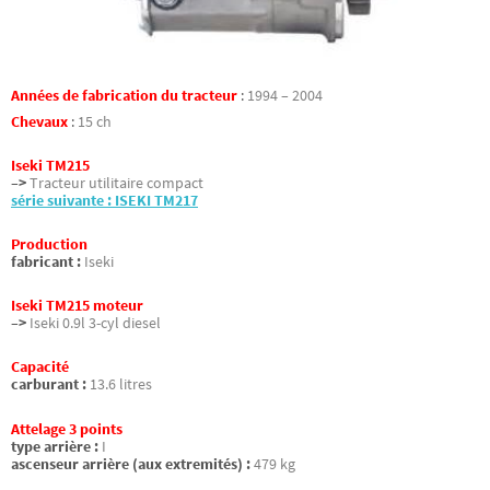
Années de fabrication du tracteur
:
1994 – 2004
Chevaux
:
15 ch
Iseki TM215
–>
Tracteur utilitaire compact
série suivante : ISEKI TM217
Production
fabricant :
Iseki
Iseki TM215 moteur
–>
Iseki 0.9l 3-cyl diesel
Capacité
carburant :
13.6 litres
Attelage 3 points
type arrière :
I
ascenseur arrière (aux extremités) :
479 kg