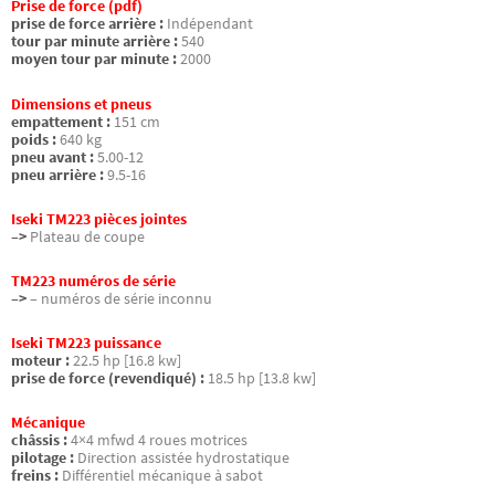
Prise de force (pdf)
prise de force arrière :
Indépendant
tour par minute arrière :
540
moyen tour par minute :
2000
Dimensions et pneus
empattement :
151 cm
poids :
640 kg
pneu avant :
5.00-12
pneu arrière :
9.5-16
Iseki TM223 pièces jointes
–>
Plateau de coupe
TM223 numéros de série
–>
– numéros de série inconnu
Iseki TM223 puissance
moteur :
22.5 hp [16.8 kw]
prise de force (revendiqué) :
18.5 hp [13.8 kw]
Mécanique
châssis :
4×4 mfwd 4 roues motrices
pilotage :
Direction assistée hydrostatique
freins :
Différentiel mécanique à sabot