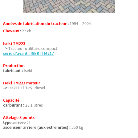
Années de fabrication du tracteur
:
1994 – 2004
Chevaux
:
22 ch
Iseki TM223
–>
Tracteur utilitaire compact
série d’avant : ISEKI TM217
Production
fabricant :
Iseki
Iseki TM223 moteur
–>
Iseki 1.1l 3-cyl diesel
Capacité
carburant :
23.1 litres
Attelage 3 points
type arrière :
I
ascenseur arrière (aux extremités) :
550 kg