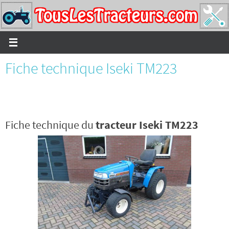
Passer
vers
le
contenu
Fiche technique Iseki TM223
Fiche technique du
tracteur Iseki TM223