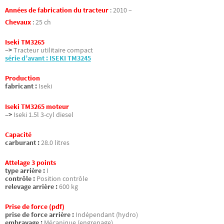
Années de fabrication du tracteur
:
2010 –
Chevaux
:
25 ch
Iseki TM3265
–>
Tracteur utilitaire compact
série d’avant : ISEKI TM3245
Production
fabricant :
Iseki
Iseki TM3265 moteur
–>
Iseki 1.5l 3-cyl diesel
Capacité
carburant :
28.0 litres
Attelage 3 points
type arrière :
I
contrôle :
Position contrôle
relevage arrière :
600 kg
Prise de force (pdf)
prise de force arrière :
Indépendant (hydro)
embrayage :
Mécanique (engrenage)