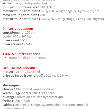
–>
Electro-hydraulique (hydro)
tour par minute arrière :
540 (1.375)
moteur tour par minute :
567@2600 (engrenage) 571@2600 (hydro)
moyen tour par minute :
2000
moteur tour par minute :
2032@2600 (engrenage) 2129@2600 (hydro)
Dimensions et pneus
empattement :
156 cm
poids :
860 à 865 kg
pneu avant :
6-12
pneu arrière :
9.5-18
TM3265 numéros de série
–>
– numéros de série inconnu
Iseki TM3265 puissance
moteur :
25.7 hp [19.2 kw]
prise de force (revendiqué) :
20.1 hp [15.0 kw]
Mécanique
châssis :
4×4 mfwd 4 roues motrices
verrouillage différentiel :
Standard
pilotage :
Direction assistée hydrostatique
freins :
Bain d’huile
cabine :
Deux postes Rops (système de protection contre le
renversement).