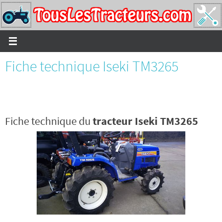
Passer
vers
le
contenu
Fiche technique Iseki TM3265
Fiche technique du
tracteur Iseki TM3265