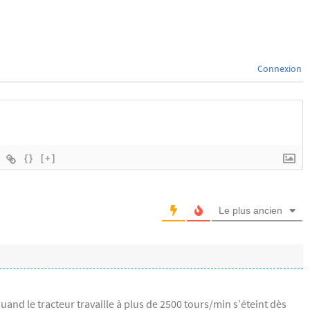
Connexion
{}
[+]
Le plus ancien
and le tracteur travaille à plus de 2500 tours/min s’éteint dès