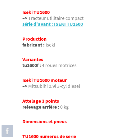
Iseki TU1600
–>
Tracteur utilitaire compact
série d’avant : ISEKI TU1500
Production
fabricant :
Iseki
Variantes
tu1600f :
4 roues motrices
Iseki TU1600 moteur
–>
Mitsubihi 0.9l 3-cyl diesel
Attelage 3 points
relevage arrière :
0 kg
Dimensions et pneus
TU1600 numéros de série