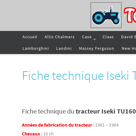
Passer
vers
le
contenu
Passer
Accueil
Allis Chalmers
Case
Claas
David 
vers
le
contenu
Lamborghini
Landini
Massey Ferguson
New H
Fiche technique Iseki
Fiche technique du
tracteur Iseki TU16
Années de fabrication du tracteur
:
1981 – 1984
Chevaux
:
16 ch