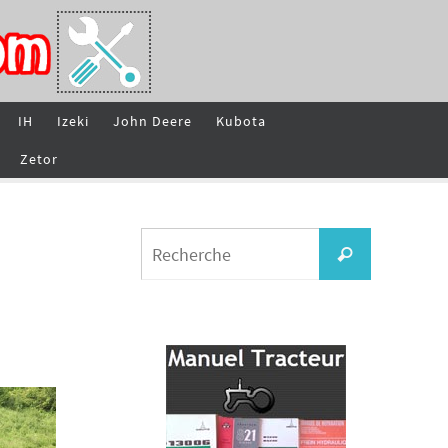
IH
Izeki
John Deere
Kubota
Zetor
Search
Recherche
for: