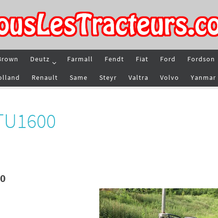
Brown
Deutz
Farmall
Fendt
Fiat
Ford
Fordson
olland
Renault
Same
Steyr
Valtra
Volvo
Yanmar
 TU1600
00