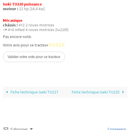
Iseki TU220 puissance
moteur :
22 hp [16.4 kw]
Mécanique
châssis :
4×2 2 roues motrices
–>
4×4 mfwd 4 roues motrices (tu220f)
Pas encore noté.
Votre avis pour ce tracteur
Fiche technique Iseki TU217
Fiche technique Iseki TU225
S’abonner
Connexion