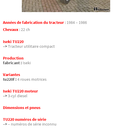
Années de fabrication du tracteur
:
1984 – 1986
Chevaux
:
22 ch
Iseki TU220
–>
Tracteur utilitaire compact
Production
fabricant :
Iseki
Variantes
tu220f :
4 roues motrices
Iseki TU220 moteur
–>
3-cyl diesel
Dimensions et pneus
TU220 numéros de série
–>
– numéros de série inconnu