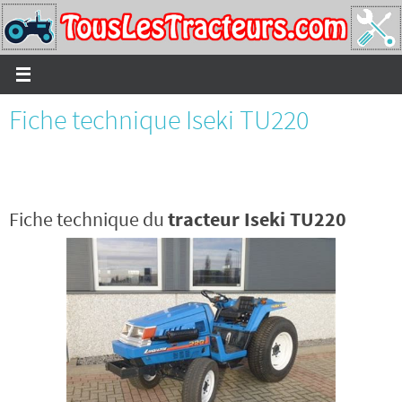
Passer
vers
le
contenu
Fiche technique Iseki TU220
Fiche technique du
tracteur Iseki TU220