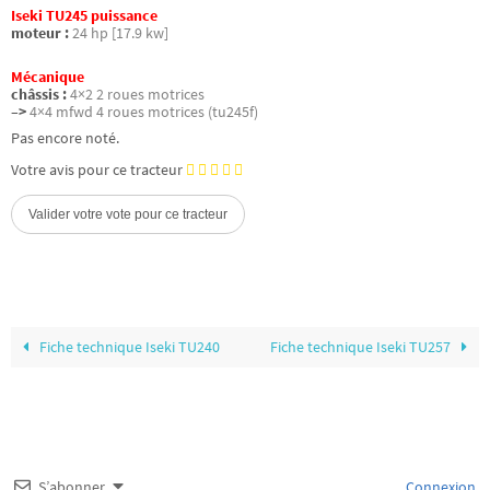
Iseki TU245 puissance
moteur :
24 hp [17.9 kw]
Mécanique
châssis :
4×2 2 roues motrices
–>
4×4 mfwd 4 roues motrices (tu245f)
Pas encore noté.
Votre avis pour ce tracteur
Fiche technique Iseki TU240
Fiche technique Iseki TU257
S’abonner
Connexion