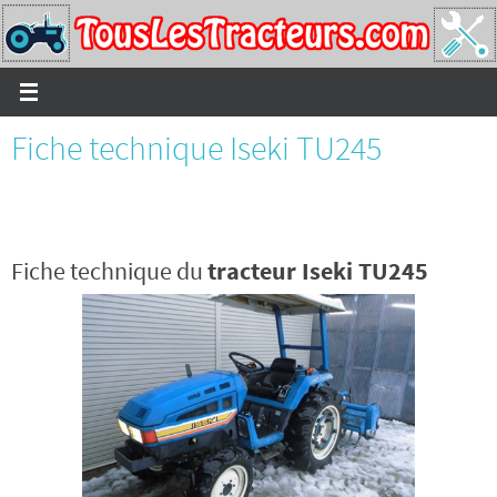
Passer
vers
le
contenu
Fiche technique Iseki TU245
Fiche technique du
tracteur Iseki TU245