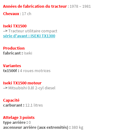
Années de fabrication du tracteur
:
1978 – 1981
Chevaux
:
17 ch
Iseki TX1500
–>
Tracteur utilitaire compact
série d’avant : ISEKI TX1300
Production
fabricant :
Iseki
Variantes
tx1500f :
4 roues motrices
Iseki TX1500 moteur
–>
Mitsubishi 0.8l 2-cyl diesel
Capacité
carburant :
12.1 litres
Attelage 3 points
type arrière :
0
ascenseur arrière (aux extremités) :
380 kg