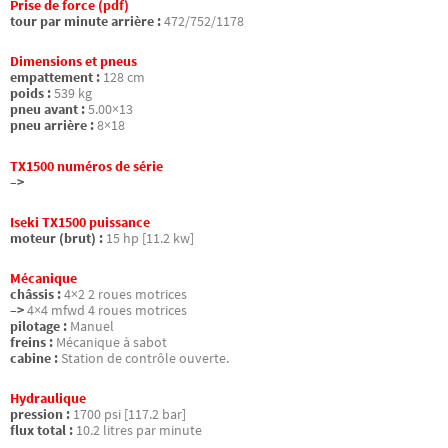
Prise de force (pdf)
tour par minute arrière :
472/752/1178
Dimensions et pneus
empattement :
128 cm
poids :
539 kg
pneu avant :
5.00×13
pneu arrière :
8×18
TX1500 numéros de série
–>
Iseki TX1500 puissance
moteur (brut) :
15 hp [11.2 kw]
Mécanique
châssis :
4×2 2 roues motrices
–>
4×4 mfwd 4 roues motrices
pilotage :
Manuel
freins :
Mécanique à sabot
cabine :
Station de contrôle ouverte.
Hydraulique
pression :
1700 psi [117.2 bar]
flux total :
10.2 litres par minute