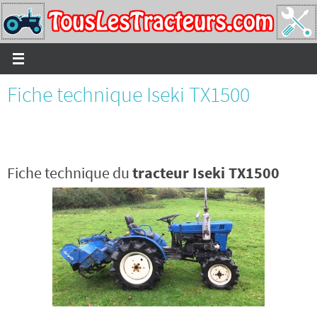
Passer
vers
le
contenu
Fiche technique Iseki TX1500
Fiche technique du
tracteur Iseki TX1500