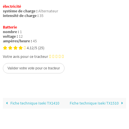
électricité
système de charge :
Alternateur
intensité de charge :
35
Batterie
nombre :
1
voltage :
12
ampères/heure :
45
4.12/5
(25)
Votre avis pour ce tracteur
Fiche technique Iseki TX1410
Fiche technique Iseki TX1510