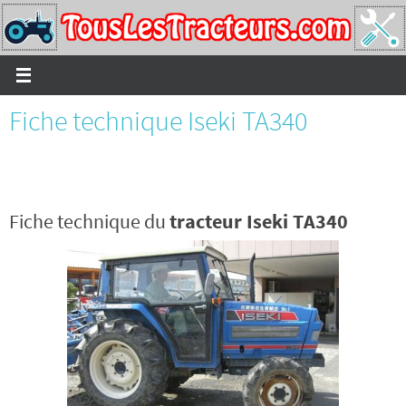
Passer
vers
le
contenu
Fiche technique Iseki TA340
Fiche technique du
tracteur Iseki TA340