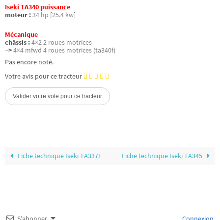
Iseki TA340 puissance
moteur :
34 hp [25.4 kw]
Mécanique
châssis :
4×2 2 roues motrices
–>
4×4 mfwd 4 roues motrices (ta340f)
Pas encore noté.
Votre avis pour ce tracteur
Fiche technique Iseki TA337F
Fiche technique Iseki TA345
S’abonner
Connexion