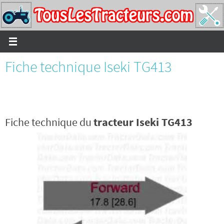
Passer
vers
le
contenu
Fiche technique Iseki TG413
Fiche technique du
tracteur Iseki TG413