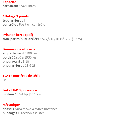
Capacité
carburant :
54.9 litres
Attelage 3 points
type arrière :
I
contrôle :
Position contrôle
Prise de force (pdf)
tour par minute arrière :
577/716/1038/1298 (1.375)
Dimensions et pneus
empattement :
199 cm
poids :
1750 à 1900 kg
pneu avant :
8-18
pneu arrière :
13.6-28
TG413 numéros de série
–>
Iseki TG413 puissance
moteur :
40.4 hp [30.1 kw]
Mécanique
châssis :
4×4 mfwd 4 roues motrices
pilotage :
Direction assistée