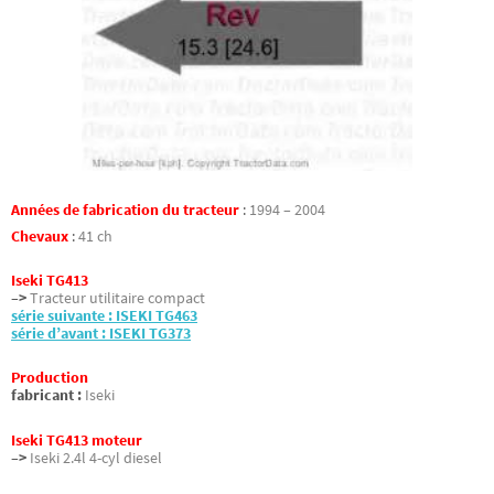
Années de fabrication du tracteur
:
1994 – 2004
Chevaux
:
41 ch
Iseki TG413
–>
Tracteur utilitaire compact
série suivante : ISEKI TG463
série d’avant : ISEKI TG373
Production
fabricant :
Iseki
Iseki TG413 moteur
–>
Iseki 2.4l 4-cyl diesel