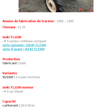
Années de fabrication du tracteur
:
1980 – 1985
Chevaux
:
21 ch
Iseki TL2100
–>
Tracteur utilitaire compact
série suivante : ISEKI TL2300
série d’avant : ISEKI TL1900
Production
fabricant :
Iseki
Variantes
tl2100f :
4 roues motrices
Iseki TL2100 moteur
–>
3-cyl diesel
Capacité
carburant :
26.9 litres