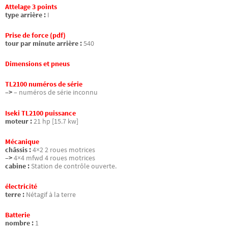
Attelage 3 points
type arrière :
I
Prise de force (pdf)
tour par minute arrière :
540
Dimensions et pneus
TL2100 numéros de série
–>
– numéros de série inconnu
Iseki TL2100 puissance
moteur :
21 hp [15.7 kw]
Mécanique
châssis :
4×2 2 roues motrices
–>
4×4 mfwd 4 roues motrices
cabine :
Station de contrôle ouverte.
électricité
terre :
Nétagif à la terre
Batterie
nombre :
1