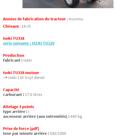
Années de fabrication du tracteur
:
inconnu
Chevaux
:
18 ch
Iseki TU318
série suivante : ISEKI TU320
Production
fabricant :
Iseki
Iseki TU318 moteur
–>
Iseki 1.0l 3-cyl diesel
Capacité
carburant :
17.0 litres
Attelage 3 points
type arrière :
I
ascenseur arrière (aux extremités) :
640 kg
Prise de force (pdf)
tour par minute arrière :
540/1000