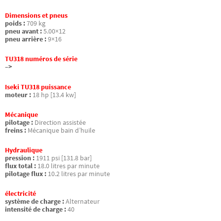
Dimensions et pneus
poids :
709 kg
pneu avant :
5.00×12
pneu arrière :
9×16
TU318 numéros de série
–>
Iseki TU318 puissance
moteur :
18 hp [13.4 kw]
Mécanique
pilotage :
Direction assistée
freins :
Mécanique bain d’huile
Hydraulique
pression :
1911 psi [131.8 bar]
flux total :
18.0 litres par minute
pilotage flux :
10.2 litres par minute
électricité
système de charge :
Alternateur
intensité de charge :
40