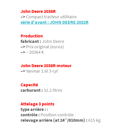
John Deere 2038R
–>
Compact tracteur utilitaire
série d’avant : JOHN DEERE 2032R
Production
fabricant :
John Deere
–>
Prix original (euros)
–>
~ 20364 €
John Deere 2038R moteur
–>
Yanmar 1.6l 3-cyl
Capacité
carburant :
32.2 litres
Attelage 3 points
type arrière :
I
contrôle :
Position contrôle
relevage arrière (at 24″/610mm) :
615 kg