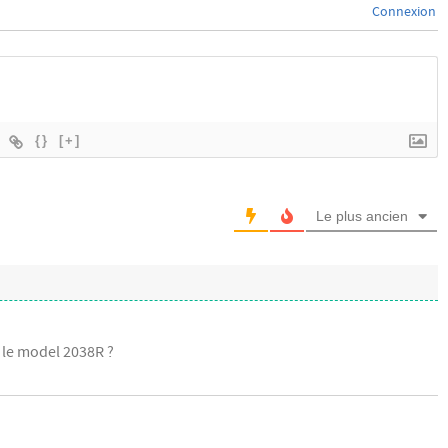
Connexion
{}
[+]
Le plus ancien
 le model 2038R ?