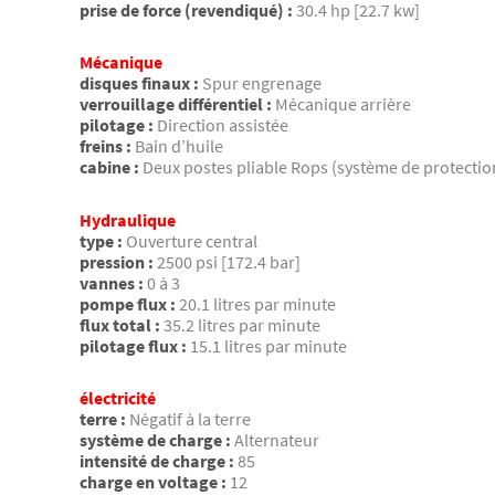
prise de force (revendiqué) :
30.4 hp [22.7 kw]
Mécanique
disques finaux :
Spur engrenage
verrouillage différentiel :
Mécanique arrière
pilotage :
Direction assistée
freins :
Bain d’huile
cabine :
Deux postes pliable Rops (système de protectio
Hydraulique
type :
Ouverture central
pression :
2500 psi [172.4 bar]
vannes :
0 à 3
pompe flux :
20.1 litres par minute
flux total :
35.2 litres par minute
pilotage flux :
15.1 litres par minute
électricité
terre :
Négatif à la terre
système de charge :
Alternateur
intensité de charge :
85
charge en voltage :
12