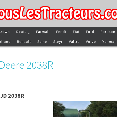
Brown
Deutz
Farmall
Fendt
Fiat
Ford
Fordson
olland
Renault
Same
Steyr
Valtra
Volvo
Yanmar
 Deere 2038R
 JD 2038R