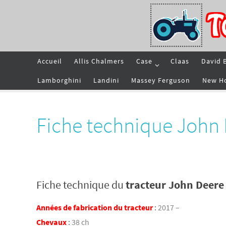
Passer
vers
le
contenu
Passer
Accueil
Allis Chalmers
Case
Claas
David 
vers
le
contenu
Lamborghini
Landini
Massey Ferguson
New H
Fiche technique John
Fiche technique du
tracteur John Deere
Années de fabrication du tracteur
:
2017 –
Chevaux
:
38 ch