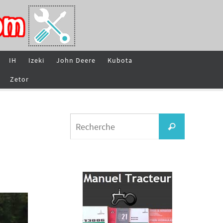
IH
Izeki
John Deere
Kubota
Zetor
Search
Recherche
for: