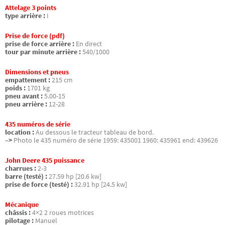
Attelage 3 points
type arrière :
I
Prise de force (pdf)
prise de force arrière :
En direct
tour par minute arrière :
540/1000
Dimensions et pneus
empattement :
215 cm
poids :
1701 kg
pneu avant :
5.00-15
pneu arrière :
12-28
435 numéros de série
location :
Au dessous le tracteur tableau de bord.
–>
Photo le 435 numéro de série 1959: 435001 1960: 435961 end: 439626
John Deere 435 puissance
charrues :
2-3
barre (testé) :
27.59 hp [20.6 kw]
prise de force (testé) :
32.91 hp [24.5 kw]
Mécanique
châssis :
4×2 2 roues motrices
pilotage :
Manuel