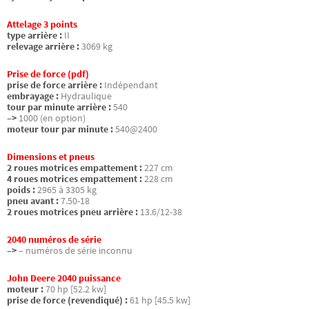
Attelage 3 points
type arrière :
II
relevage arrière :
3069 kg
Prise de force (pdf)
prise de force arrière :
Indépendant
embrayage :
Hydraulique
tour par minute arrière :
540
–>
1000 (en option)
moteur tour par minute :
540@2400
Dimensions et pneus
2 roues motrices empattement :
227 cm
4 roues motrices empattement :
228 cm
poids :
2965 à 3305 kg
pneu avant :
7.50-18
2 roues motrices pneu arrière :
13.6/12-38
2040 numéros de série
–>
– numéros de série inconnu
John Deere 2040 puissance
moteur :
70 hp [52.2 kw]
prise de force (revendiqué) :
61 hp [45.5 kw]