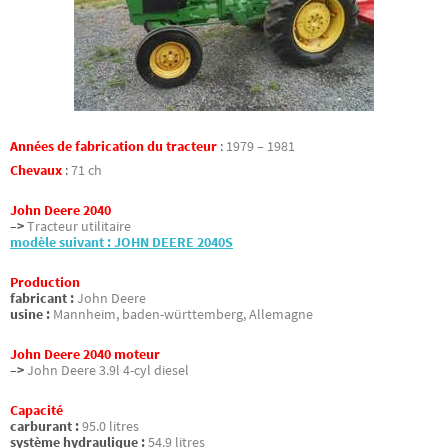
Années de fabrication du tracteur
:
1979 – 1981
Chevaux
:
71 ch
John Deere 2040
–>
Tracteur utilitaire
modèle suivant : JOHN DEERE 2040S
Production
fabricant :
John Deere
usine :
Mannheim, baden-württemberg, Allemagne
John Deere 2040 moteur
–>
John Deere 3.9l 4-cyl diesel
Capacité
carburant :
95.0 litres
système hydraulique :
54.9 litres