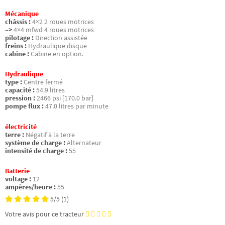
Mécanique
châssis :
4×2 2 roues motrices
–>
4×4 mfwd 4 roues motrices
pilotage :
Direction assistée
freins :
Hydraulique disque
cabine :
Cabine en option.
Hydraulique
type :
Centre fermé
capacité :
54.9 litres
pression :
2466 psi [170.0 bar]
pompe flux :
47.0 litres par minute
électricité
terre :
Négatif à la terre
système de charge :
Alternateur
intensité de charge :
55
Batterie
voltage :
12
ampères/heure :
55
5/5
(1)
Votre avis pour ce tracteur