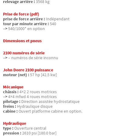
relevage arrière :
3568 kg
Prise de force (pdf)
prise de force arrière :
Indépendant
tour par minute arrière :
540
–>
540/1000* en option
Dimensions et pneus
2100 numéros de série
–>
– numéros de série inconnu
John Deere 2100 puissance
moteur (net) :
57 hp [42.5 kw]
Mécanique
châssis :
4×2 2 roues motrices
–>
4×4 mfwd 4 roues motrices
pilotage :
Direction assistée hydrostatique
freins :
Hydraulique disque
cabine :
Ouvert platforme cabine en option.
Hydraulique
type :
Ouverture central
pression :
2610 psi [180.0 bar]