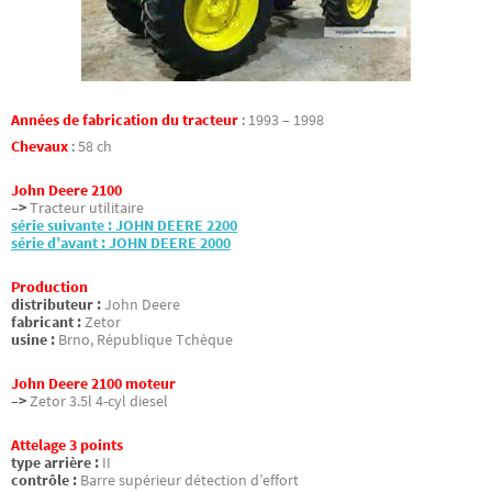
Années de fabrication du tracteur
:
1993 – 1998
Chevaux
:
58 ch
John Deere 2100
–>
Tracteur utilitaire
série suivante : JOHN DEERE 2200
série d’avant : JOHN DEERE 2000
Production
distributeur :
John Deere
fabricant :
Zetor
usine :
Brno, République Tchèque
John Deere 2100 moteur
–>
Zetor 3.5l 4-cyl diesel
Attelage 3 points
type arrière :
II
contrôle :
Barre supérieur détection d’effort