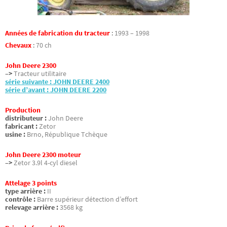
Années de fabrication du tracteur
:
1993 – 1998
Chevaux
:
70 ch
John Deere 2300
–>
Tracteur utilitaire
série suivante : JOHN DEERE 2400
série d’avant : JOHN DEERE 2200
Production
distributeur :
John Deere
fabricant :
Zetor
usine :
Brno, République Tchèque
John Deere 2300 moteur
–>
Zetor 3.9l 4-cyl diesel
Attelage 3 points
type arrière :
II
contrôle :
Barre supérieur détection d’effort
relevage arrière :
3568 kg