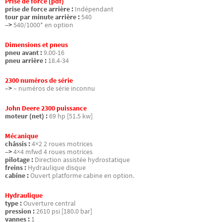
Prise de force (pdf)
prise de force arrière :
Indépendant
tour par minute arrière :
540
–>
540/1000* en option
Dimensions et pneus
pneu avant :
9.00-16
pneu arrière :
18.4-34
2300 numéros de série
–>
– numéros de série inconnu
John Deere 2300 puissance
moteur (net) :
69 hp [51.5 kw]
Mécanique
châssis :
4×2 2 roues motrices
–>
4×4 mfwd 4 roues motrices
pilotage :
Direction assistée hydrostatique
freins :
Hydraulique disque
cabine :
Ouvert platforme cabine en option.
Hydraulique
type :
Ouverture central
pression :
2610 psi [180.0 bar]
vannes :
1