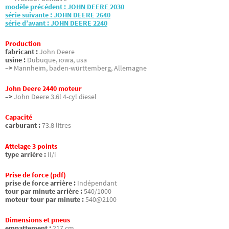
modèle précédent : JOHN DEERE 2030
série suivante : JOHN DEERE 2640
série d’avant : JOHN DEERE 2240
Production
fabricant :
John Deere
usine :
Dubuque, iowa, usa
–>
Mannheim, baden-württemberg, Allemagne
John Deere 2440 moteur
–>
John Deere 3.6l 4-cyl diesel
Capacité
carburant :
73.8 litres
Attelage 3 points
type arrière :
II/i
Prise de force (pdf)
prise de force arrière :
Indépendant
tour par minute arrière :
540/1000
moteur tour par minute :
540@2100
Dimensions et pneus
empattement :
217 cm