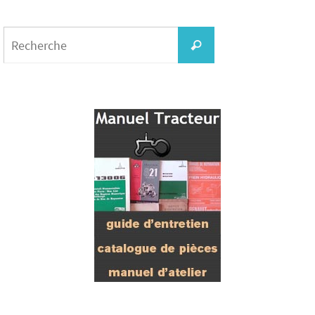
Search
for:
Recherche