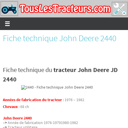
Passer
vers
le
contenu
Fiche technique John Deere 2440
Fiche technique du
tracteur John Deere JD
2440
Années de fabrication du tracteur
:
1976 – 1982
Chevaux
:
68 ch
John Deere 2440
–>
Année de fabrication 1976-19791980-1982
–>
Tracteur utilitaire