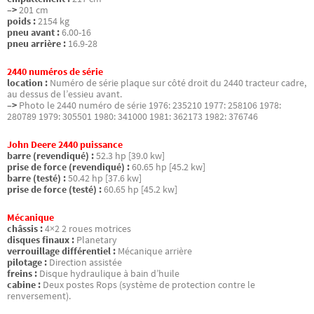
–>
201 cm
poids :
2154 kg
pneu avant :
6.00-16
pneu arrière :
16.9-28
2440 numéros de série
location :
Numéro de série plaque sur côté droit du 2440 tracteur cadre,
au dessus de l’essieu avant.
–>
Photo le 2440 numéro de série 1976: 235210 1977: 258106 1978:
280789 1979: 305501 1980: 341000 1981: 362173 1982: 376746
John Deere 2440 puissance
barre (revendiqué) :
52.3 hp [39.0 kw]
prise de force (revendiqué) :
60.65 hp [45.2 kw]
barre (testé) :
50.42 hp [37.6 kw]
prise de force (testé) :
60.65 hp [45.2 kw]
Mécanique
châssis :
4×2 2 roues motrices
disques finaux :
Planetary
verrouillage différentiel :
Mécanique arrière
pilotage :
Direction assistée
freins :
Disque hydraulique à bain d’huile
cabine :
Deux postes Rops (système de protection contre le
renversement).