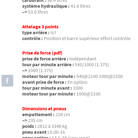
système hydraulique :
41.6 litres
–>
53.0 litres
Attelage 3 points
type arrière :
II/i
contrôle :
Position et barre supérieur effort contrôle
Prise de force (pdf)
prise de force arrière :
Indépendant
tour par minute arrière :
540/1000 (1.375)
–>
1000 (1.375)
moteur tour par minute :
540@2100 1000@2100
avant prise de force :
En option
tour par minute avant :
1000
moteur tour par minute :
1000@2100
Dimensions et pneus
empattement :
228 cm
–>
235 cm
poids :
2812 à 3348 kg
pneu avant :
6.00-16
pneu arrière :
13.6-38 (row-crop)