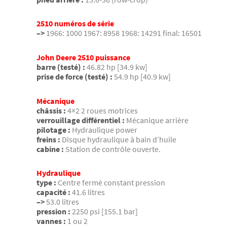
2510 numéros de série
–>
1966: 1000 1967: 8958 1968: 14291 final: 16501
John Deere 2510 puissance
barre (testé) :
46.82 hp [34.9 kw]
prise de force (testé) :
54.9 hp [40.9 kw]
Mécanique
châssis :
4×2 2 roues motrices
verrouillage différentiel :
Mécanique arrière
pilotage :
Hydraulique power
freins :
Disque hydraulique à bain d’huile
cabine :
Station de contrôle ouverte.
Hydraulique
type :
Centre fermé constant pression
capacité :
41.6 litres
–>
53.0 litres
pression :
2250 psi [155.1 bar]
vannes :
1 ou 2