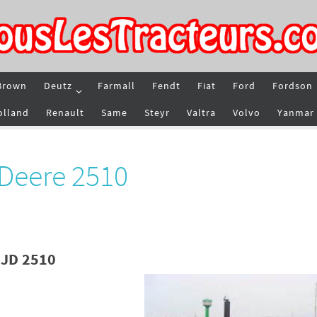
Brown
Deutz
Farmall
Fendt
Fiat
Ford
Fordson
olland
Renault
Same
Steyr
Valtra
Volvo
Yanmar
 Deere 2510
 JD 2510