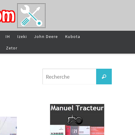
IH
Izeki
John Deere
Kubota
Zetor
Search
Recherche
for: