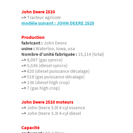
John Deere 2510
–>
Tracteur agricole
modèle suivant : JOHN DEERE 2520
Production
fabricant :
John Deere
usine :
Waterloo, iowa, usa
Nombre d’unité fabriquée :
15,114 (total)
–>
8,097 (gas syncro)
–>
5,536 (diesel syncro)
–>
820 (diesel puissance décalage)
–>
518 (gas puissance décalage)
–>
136 (diesel high crop)
–>
7 (gas high crop)
John Deere 2510 moteurs
–>
John Deere 3.0l 4-cyl essence
–>
John Deere 3.3l 4-cyl diesel
Capacité
carburant :
98.4 litres