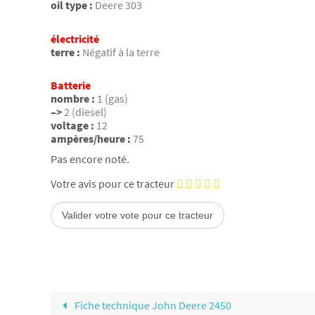
oil type :
Deere 303
électricité
terre :
Négatif à la terre
Batterie
nombre :
1 (gas)
–>
2 (diesel)
voltage :
12
ampères/heure :
75
Pas encore noté.
Votre avis pour ce tracteur
Fiche technique John Deere 2450