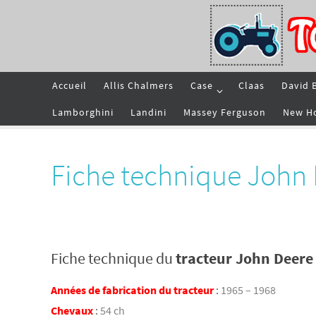
Passer
vers
le
contenu
Passer
Accueil
Allis Chalmers
Case
Claas
David 
vers
le
contenu
Lamborghini
Landini
Massey Ferguson
New H
Fiche technique John
Fiche technique du
tracteur John Deere
Années de fabrication du tracteur
:
1965 – 1968
Chevaux
:
54 ch