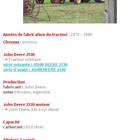
Années de fabrication du tracteur
:
1975 – 1980
Chevaux
:
inconnu
John Deere 2530
–>
Tracteur utilitaire
série suivante : JOHN DEERE 2730
série d’avant : JOHN DEERE 2330
Production
fabricant :
John Deere
usine :
Rosario, argentine
John Deere 2530 moteur
–>
John Deere 3.6l 4-cyl diesel
Capacité
carburant :
95.0 litres
Attelage 3 points