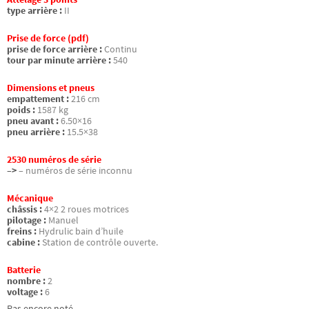
type arrière :
II
Prise de force (pdf)
prise de force arrière :
Continu
tour par minute arrière :
540
Dimensions et pneus
empattement :
216 cm
poids :
1587 kg
pneu avant :
6.50×16
pneu arrière :
15.5×38
2530 numéros de série
–>
– numéros de série inconnu
Mécanique
châssis :
4×2 2 roues motrices
pilotage :
Manuel
freins :
Hydrulic bain d’huile
cabine :
Station de contrôle ouverte.
Batterie
nombre :
2
voltage :
6
Pas encore noté.