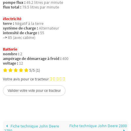
pompe flux :
49.2 litres par minute
flux total :
79.5 litres par minute
électricité
terre :
Négatif à la terre
système de charge :
Alternateur
intensité de charge :
55
–>
85 (avec cabine)
Batterie
nombre :
2
ampérage de démarrage à froid :
400
voltage :
12
5/5
(1)
Votre avis pour ce tracteur
Fiche technique John Deere 2800
Fiche technique John Deere
2750