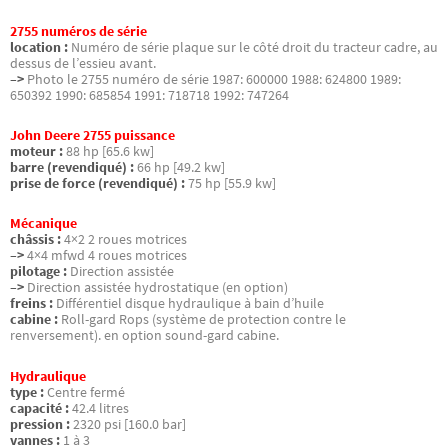
2755 numéros de série
location :
Numéro de série plaque sur le côté droit du tracteur cadre, au
dessus de l’essieu avant.
–>
Photo le 2755 numéro de série 1987: 600000 1988: 624800 1989:
650392 1990: 685854 1991: 718718 1992: 747264
John Deere 2755 puissance
moteur :
88 hp [65.6 kw]
barre (revendiqué) :
66 hp [49.2 kw]
prise de force (revendiqué) :
75 hp [55.9 kw]
Mécanique
châssis :
4×2 2 roues motrices
–>
4×4 mfwd 4 roues motrices
pilotage :
Direction assistée
–>
Direction assistée hydrostatique (en option)
freins :
Différentiel disque hydraulique à bain d’huile
cabine :
Roll-gard Rops (système de protection contre le
renversement). en option sound-gard cabine.
Hydraulique
type :
Centre fermé
capacité :
42.4 litres
pression :
2320 psi [160.0 bar]
vannes :
1 à 3