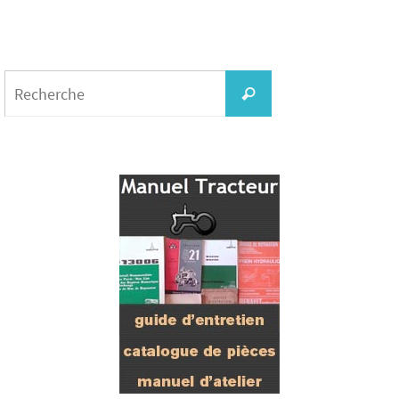
Search
for:
Recherche