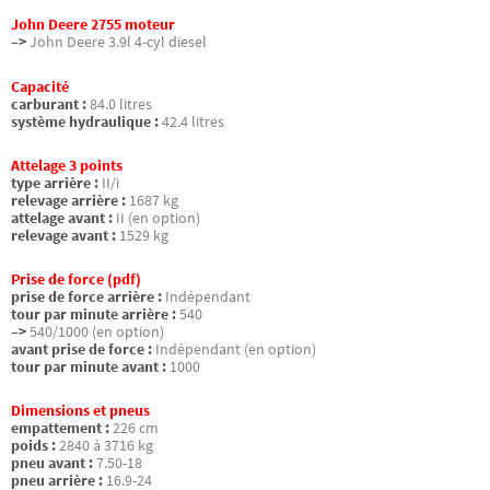
John Deere 2755 moteur
–>
John Deere 3.9l 4-cyl diesel
Capacité
carburant :
84.0 litres
système hydraulique :
42.4 litres
Attelage 3 points
type arrière :
II/i
relevage arrière :
1687 kg
attelage avant :
II (en option)
relevage avant :
1529 kg
Prise de force (pdf)
prise de force arrière :
Indépendant
tour par minute arrière :
540
–>
540/1000 (en option)
avant prise de force :
Indépendant (en option)
tour par minute avant :
1000
Dimensions et pneus
empattement :
226 cm
poids :
2840 à 3716 kg
pneu avant :
7.50-18
pneu arrière :
16.9-24