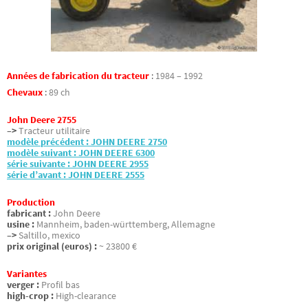
Années de fabrication du tracteur
:
1984 – 1992
Chevaux
:
89 ch
John Deere 2755
–>
Tracteur utilitaire
modèle précédent : JOHN DEERE 2750
modèle suivant : JOHN DEERE 6300
série suivante : JOHN DEERE 2955
série d’avant : JOHN DEERE 2555
Production
fabricant :
John Deere
usine :
Mannheim, baden-württemberg, Allemagne
–>
Saltillo, mexico
prix original (euros) :
~ 23800 €
Variantes
verger :
Profil bas
high-crop :
High-clearance