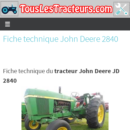
Passer
vers
le
contenu
Fiche technique John Deere 2840
Fiche technique du
tracteur John Deere JD
2840