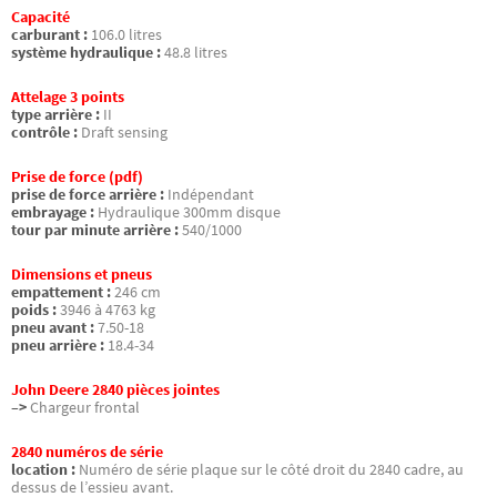
Capacité
carburant :
106.0 litres
système hydraulique :
48.8 litres
Attelage 3 points
type arrière :
II
contrôle :
Draft sensing
Prise de force (pdf)
prise de force arrière :
Indépendant
embrayage :
Hydraulique 300mm disque
tour par minute arrière :
540/1000
Dimensions et pneus
empattement :
246 cm
poids :
3946 à 4763 kg
pneu avant :
7.50-18
pneu arrière :
18.4-34
John Deere 2840 pièces jointes
–>
Chargeur frontal
2840 numéros de série
location :
Numéro de série plaque sur le côté droit du 2840 cadre, au
dessus de l’essieu avant.