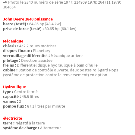
–>
Photo le 2840 numéro de série 1977: 214909 1978: 264711 1979:
304654
John Deere 2840 puissance
barre (testé) :
64.86 hp [48.4 kw]
prise de force (testé) :
80.65 hp [60.1 kw]
Mécanique
châssis :
4×2 2 roues motrices
disques finaux :
Planetary
verrouillage différentiel :
Mécanique arrière
pilotage :
Direction assistée
freins :
Différentiel disque hydraulique à bain d’huile
cabine :
Station de contrôle ouverte. deux postes roll-gard Rops
(système de protection contre le renversement) en option.
Hydraulique
type :
Centre fermé
capacité :
48.8 litres
vannes :
2
pompe flux :
87.1 litres par minute
électricité
terre :
Négatif à la terre
système de charge :
Alternateur