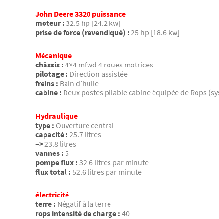
John Deere 3320 puissance
moteur :
32.5 hp [24.2 kw]
prise de force (revendiqué) :
25 hp [18.6 kw]
Mécanique
châssis :
4×4 mfwd 4 roues motrices
pilotage :
Direction assistée
freins :
Bain d’huile
cabine :
Deux postes pliable cabine équipée de Rops (sy
Hydraulique
type :
Ouverture central
capacité :
25.7 litres
–>
23.8 litres
vannes :
5
pompe flux :
32.6 litres par minute
flux total :
52.6 litres par minute
électricité
terre :
Négatif à la terre
rops intensité de charge :
40