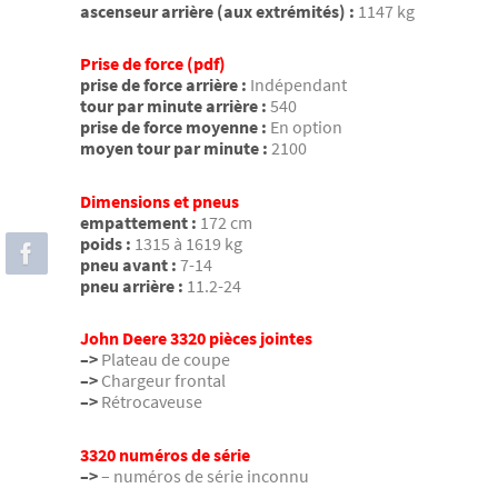
ascenseur arrière (aux extrémités) :
1147 kg
Prise de force (pdf)
prise de force arrière :
Indépendant
tour par minute arrière :
540
prise de force moyenne :
En option
moyen tour par minute :
2100
Dimensions et pneus
empattement :
172 cm
poids :
1315 à 1619 kg
pneu avant :
7-14
pneu arrière :
11.2-24
John Deere 3320 pièces jointes
–>
Plateau de coupe
–>
Chargeur frontal
–>
Rétrocaveuse
3320 numéros de série
–>
– numéros de série inconnu