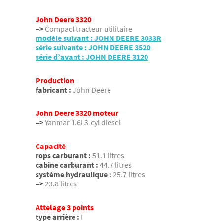
John Deere 3320
–>
Compact tracteur utilitaire
modèle suivant : JOHN DEERE 3033R
série suivante : JOHN DEERE 3520
série d’avant : JOHN DEERE 3120
Production
fabricant :
John Deere
John Deere 3320 moteur
–>
Yanmar 1.6l 3-cyl diesel
Capacité
rops carburant :
51.1 litres
cabine carburant :
44.7 litres
système hydraulique :
25.7 litres
–>
23.8 litres
Attelage 3 points
type arrière :
I