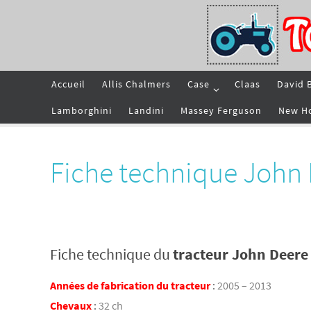
Passer
vers
le
contenu
Passer
Accueil
Allis Chalmers
Case
Claas
David 
vers
le
contenu
Lamborghini
Landini
Massey Ferguson
New H
Fiche technique John
Fiche technique du
tracteur John Deere
Années de fabrication du tracteur
:
2005 – 2013
Chevaux
:
32 ch