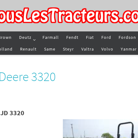
Brown
Deutz
Farmall
Fendt
Fiat
Ford
Fordson
olland
Renault
Same
Steyr
Valtra
Volvo
Yanmar
 Deere 3320
 JD 3320