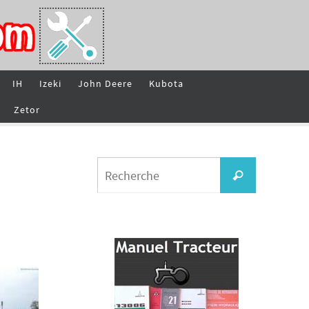
IH
Izeki
John Deere
Kubota
Zetor
Search
Recherche
for: