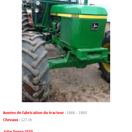
Années de fabrication du tracteur
:
1988 – 1993
Chevaux
:
127 ch
John Deere 3550