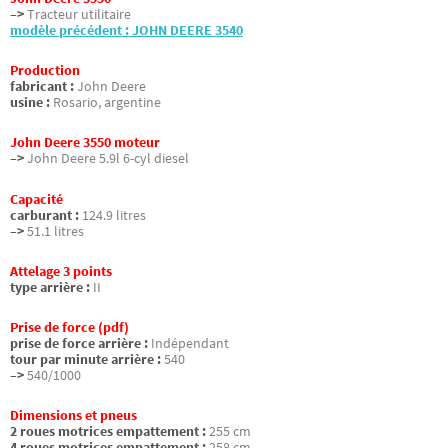
–>
Tracteur utilitaire
modèle précédent : JOHN DEERE 3540
Production
fabricant :
John Deere
usine :
Rosario, argentine
John Deere 3550 moteur
–>
John Deere 5.9l 6-cyl diesel
Capacité
carburant :
124.9 litres
–>
51.1 litres
Attelage 3 points
type arrière :
II
Prise de force (pdf)
prise de force arrière :
Indépendant
tour par minute arrière :
540
–>
540/1000
Dimensions et pneus
2 roues motrices empattement :
255 cm
4 roues motrices empattement :
258 cm