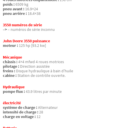
poids :
6509 kg
pneu avant :
16.9×24
pneu arrière :
18.4×38
3550 numéros de série
–>
– numéros de série inconnu
John Deere 3550 puissance
moteur :
125 hp [93.2 kw]
Mécanique
châssis :
4×4 mfwd 4 roues motrices
pilotage :
Direction assistée
freins :
Disque hydraulique à bain d’huile
cabine :
Station de contrôle ouverte.
Hydraulique
pompe flux :
43.9 litres par minute
électricité
système de charge :
Alternateur
intensité de charge :
28
charge en voltage :
12