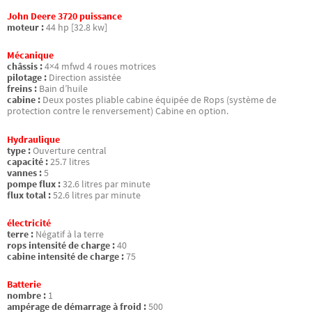
John Deere 3720 puissance
moteur :
44 hp [32.8 kw]
Mécanique
châssis :
4×4 mfwd 4 roues motrices
pilotage :
Direction assistée
freins :
Bain d’huile
cabine :
Deux postes pliable cabine équipée de Rops (système de
protection contre le renversement) Cabine en option.
Hydraulique
type :
Ouverture central
capacité :
25.7 litres
vannes :
5
pompe flux :
32.6 litres par minute
flux total :
52.6 litres par minute
électricité
terre :
Négatif à la terre
rops intensité de charge :
40
cabine intensité de charge :
75
Batterie
nombre :
1
ampérage de démarrage à froid :
500