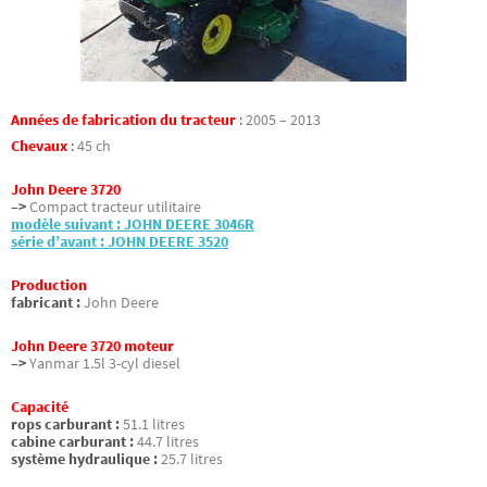
Années de fabrication du tracteur
:
2005 – 2013
Chevaux
:
45 ch
John Deere 3720
–>
Compact tracteur utilitaire
modèle suivant : JOHN DEERE 3046R
série d’avant : JOHN DEERE 3520
Production
fabricant :
John Deere
John Deere 3720 moteur
–>
Yanmar 1.5l 3-cyl diesel
Capacité
rops carburant :
51.1 litres
cabine carburant :
44.7 litres
système hydraulique :
25.7 litres