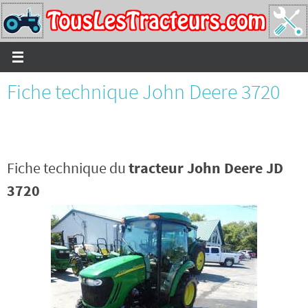
Passer
vers
le
contenu
Fiche technique John Deere 3720
Fiche technique du
tracteur John Deere JD
3720