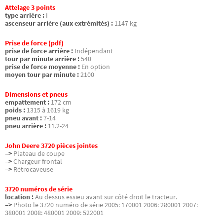
Attelage 3 points
type arrière :
I
ascenseur arrière (aux extrémités) :
1147 kg
Prise de force (pdf)
prise de force arrière :
Indépendant
tour par minute arrière :
540
prise de force moyenne :
En option
moyen tour par minute :
2100
Dimensions et pneus
empattement :
172 cm
poids :
1315 à 1619 kg
pneu avant :
7-14
pneu arrière :
11.2-24
John Deere 3720 pièces jointes
–>
Plateau de coupe
–>
Chargeur frontal
–>
Rétrocaveuse
3720 numéros de série
location :
Au dessus essieu avant sur côté droit le tracteur.
–>
Photo le 3720 numéro de série 2005: 170001 2006: 280001 2007:
380001 2008: 480001 2009: 522001