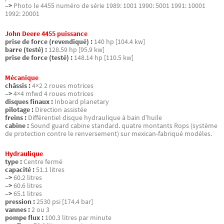
–>
Photo le 4455 numéro de série 1989: 1001 1990: 5001 1991: 10001
1992: 20001
John Deere 4455 puissance
prise de force (revendiqué) :
140 hp [104.4 kw]
barre (testé) :
128.59 hp [95.9 kw]
prise de force (testé) :
148.14 hp [110.5 kw]
Mécanique
châssis :
4×2 2 roues motrices
–>
4×4 mfwd 4 roues motrices
disques finaux :
Inboard planetary
pilotage :
Direction assistée
freins :
Différentiel disque hydraulique à bain d’huile
cabine :
Sound guard cabine standard. quatre montants Rops (système
de protection contre le renversement) sur mexican-fabriqué modèles.
Hydraulique
type :
Centre fermé
capacité :
51.1 litres
–>
60.2 litres
–>
60.6 litres
–>
65.1 litres
pression :
2530 psi [174.4 bar]
vannes :
2 ou 3
pompe flux :
100.3 litres par minute