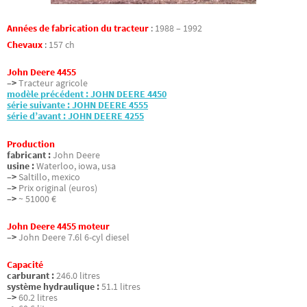
Années de fabrication du tracteur
:
1988 – 1992
Chevaux
:
157 ch
John Deere 4455
–>
Tracteur agricole
modèle précédent : JOHN DEERE 4450
série suivante : JOHN DEERE 4555
série d’avant : JOHN DEERE 4255
Production
fabricant :
John Deere
usine :
Waterloo, iowa, usa
–>
Saltillo, mexico
–>
Prix original (euros)
–>
~ 51000 €
John Deere 4455 moteur
–>
John Deere 7.6l 6-cyl diesel
Capacité
carburant :
246.0 litres
système hydraulique :
51.1 litres
–>
60.2 litres