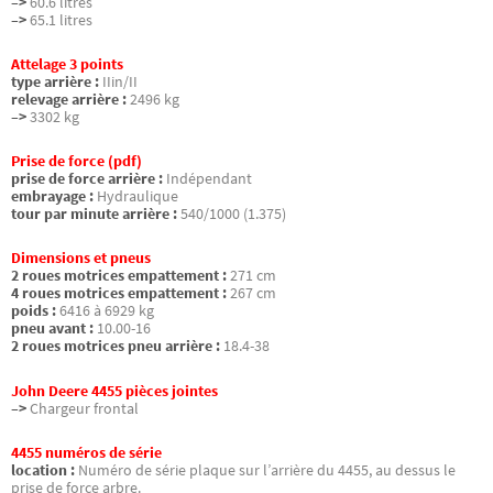
–>
60.6 litres
–>
65.1 litres
Attelage 3 points
type arrière :
IIin/II
relevage arrière :
2496 kg
–>
3302 kg
Prise de force (pdf)
prise de force arrière :
Indépendant
embrayage :
Hydraulique
tour par minute arrière :
540/1000 (1.375)
Dimensions et pneus
2 roues motrices empattement :
271 cm
4 roues motrices empattement :
267 cm
poids :
6416 à 6929 kg
pneu avant :
10.00-16
2 roues motrices pneu arrière :
18.4-38
John Deere 4455 pièces jointes
–>
Chargeur frontal
4455 numéros de série
location :
Numéro de série plaque sur l’arrière du 4455, au dessus le
prise de force arbre.