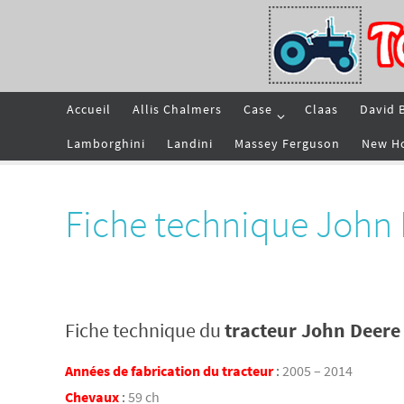
Passer
vers
le
contenu
Passer
Accueil
Allis Chalmers
Case
Claas
David 
vers
le
contenu
Lamborghini
Landini
Massey Ferguson
New H
Fiche technique John
Fiche technique du
tracteur John Deere
Années de fabrication du tracteur
:
2005 – 2014
Chevaux
:
59 ch