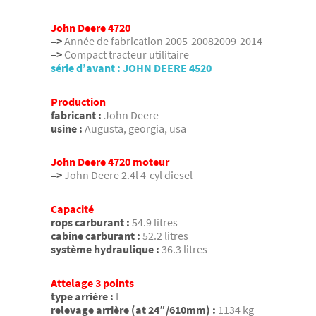
John Deere 4720
–>
Année de fabrication 2005-20082009-2014
–>
Compact tracteur utilitaire
série d’avant : JOHN DEERE 4520
Production
fabricant :
John Deere
usine :
Augusta, georgia, usa
John Deere 4720 moteur
–>
John Deere 2.4l 4-cyl diesel
Capacité
rops carburant :
54.9 litres
cabine carburant :
52.2 litres
système hydraulique :
36.3 litres
Attelage 3 points
type arrière :
I
relevage arrière (at 24″/610mm) :
1134 kg