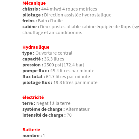
Mécanique
châssis :
4×4 mfwd 4 roues motrices
pilotage :
Direction assistée hydrostatique
freins :
Bain d’huile
cabine :
Deux postes pliable cabine équipée de Rops (sy
chauffage et air conditionné.
Hydraulique
type :
Ouverture central
capacité :
36.3 litres
pression :
2500 psi [172.4 bar]
pompe flux :
45.4 litres par minute
flux total :
64.7 litres par minute
pilotage flux :
19.3 litres par minute
électricité
terre :
Négatif à la terre
système de charge :
Alternateur
intensité de charge :
70
Batterie
nombre :
1