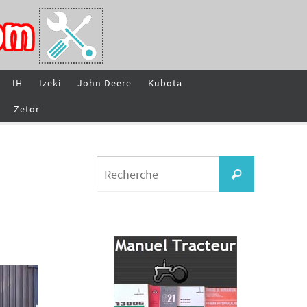
IH
Izeki
John Deere
Kubota
Zetor
Search
Recherche
for: