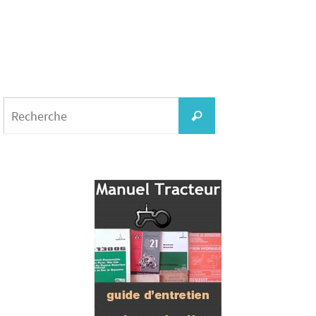
Search
for:
Recherche