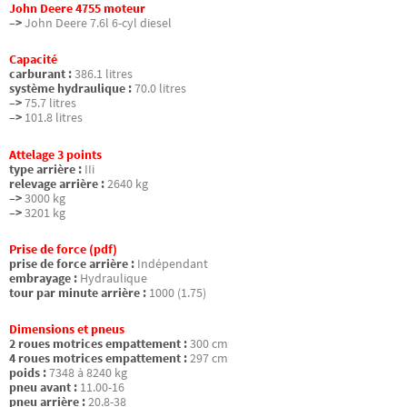
John Deere 4755 moteur
–>
John Deere 7.6l 6-cyl diesel
Capacité
carburant :
386.1 litres
système hydraulique :
70.0 litres
–>
75.7 litres
–>
101.8 litres
Attelage 3 points
type arrière :
IIi
relevage arrière :
2640 kg
–>
3000 kg
–>
3201 kg
Prise de force (pdf)
prise de force arrière :
Indépendant
embrayage :
Hydraulique
tour par minute arrière :
1000 (1.75)
Dimensions et pneus
2 roues motrices empattement :
300 cm
4 roues motrices empattement :
297 cm
poids :
7348 à 8240 kg
pneu avant :
11.00-16
pneu arrière :
20.8-38