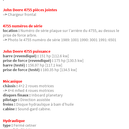
John Deere 4755 pièces jointes
–>
Chargeur frontal
4755 numéros de série
location :
Numéro de série plaque sur l’arrière du 4755, au dessus le
prise de force arbre.
–>
Photo le 4755 numéro de série 1989: 1001 1990: 3001 1991: 6501
John Deere 4755 puissance
barre (revendiqué) :
151 hp [112.6 kw]
prise de force (revendiqué) :
175 hp [130.5 kw]
barre (testé) :
156.97 hp [117.1 kw]
prise de force (testé) :
180.35 hp [134.5 kw]
Mécanique
châssis :
4×2 2 roues motrices
–>
4×4 mfwd 4 roues motrices
disques finaux :
Inboard planetary
pilotage :
Direction assistée
freins :
Disque hydraulique à bain d’huile
cabine :
Sound-gard cabine.
Hydraulique
type :
Fermé cetner