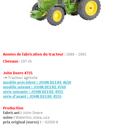
Années de fabrication du tracteur
:
1989 – 1991
Chevaux
:
197 ch
John Deere 4755
–>
Tracteur agricole
modèle précédent : JOHN DEERE 4650
modèle suivant : JOHN DEERE 4760
série suivante : JOHN DEERE 4955
série d’avant : JOHN DEERE 4555
Production
fabricant :
John Deere
usine :
Waterloo, iowa, usa
prix original (euros) :
~ 62050 €