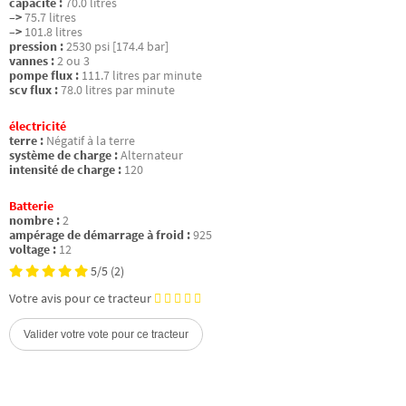
capacité :
70.0 litres
–>
75.7 litres
–>
101.8 litres
pression :
2530 psi [174.4 bar]
vannes :
2 ou 3
pompe flux :
111.7 litres par minute
scv flux :
78.0 litres par minute
électricité
terre :
Négatif à la terre
système de charge :
Alternateur
intensité de charge :
120
Batterie
nombre :
2
ampérage de démarrage à froid :
925
voltage :
12
5/5
(2)
Votre avis pour ce tracteur