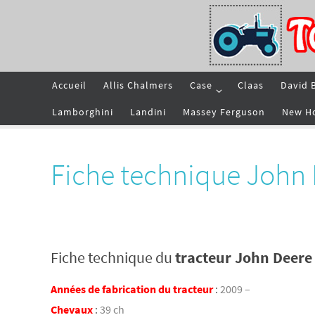
Passer
vers
le
contenu
Passer
Accueil
Allis Chalmers
Case
Claas
David 
vers
le
contenu
Lamborghini
Landini
Massey Ferguson
New H
Fiche technique John
Fiche technique du
tracteur John Deere
Années de fabrication du tracteur
:
2009 –
Chevaux
:
39 ch