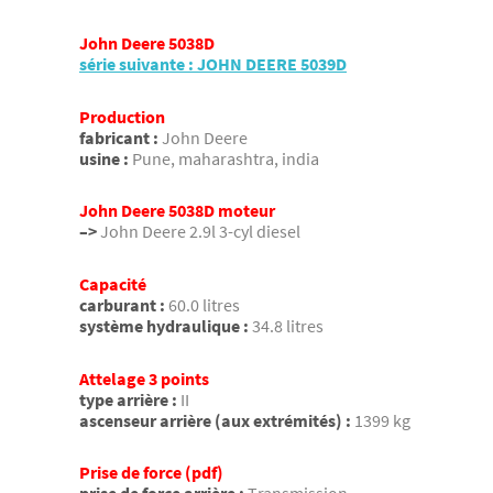
John Deere 5038D
série suivante : JOHN DEERE 5039D
Production
fabricant :
John Deere
usine :
Pune, maharashtra, india
John Deere 5038D moteur
–>
John Deere 2.9l 3-cyl diesel
Capacité
carburant :
60.0 litres
système hydraulique :
34.8 litres
Attelage 3 points
type arrière :
II
ascenseur arrière (aux extrémités) :
1399 kg
Prise de force (pdf)