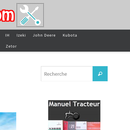
IH
Izeki
John Deere
Kubota
Zetor
Search
Recherche
for: