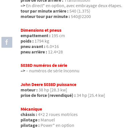
prise de force arrière :
Transmission
–>
En direct* en option, avec embrayage deux étapes.
tour par minute arrière :
540 (1.375)
moteur tour par minute :
540@2200
Dimensions et pneus
empattement :
195 cm
poids :
1794 kg
pneu avant :
6.0×16
pneu arrière :
12.4×28
5038D numéros de série
–>
– numéros de série inconnu
John Deere 5038D puissance
moteur :
38 hp [28.3 kw]
prise de force (revendiqué) :
34 hp [25.4 kw]
Mécanique
châssis :
4×2 2 roues motrices
pilotage :
Manuel
pilotage :
Power* en option