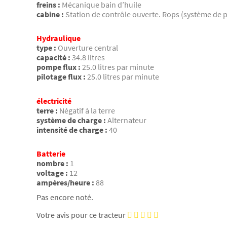
freins :
Mécanique bain d’huile
cabine :
Station de contrôle ouverte. Rops (système de 
Hydraulique
type :
Ouverture central
capacité :
34.8 litres
pompe flux :
25.0 litres par minute
pilotage flux :
25.0 litres par minute
électricité
terre :
Négatif à la terre
système de charge :
Alternateur
intensité de charge :
40
Batterie
nombre :
1
voltage :
12
ampères/heure :
88
Pas encore noté.
Votre avis pour ce tracteur