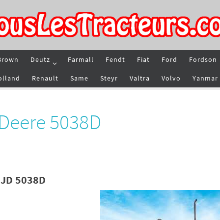
Brown
Deutz
Farmall
Fendt
Fiat
Ford
Fordson
olland
Renault
Same
Steyr
Valtra
Volvo
Yanmar
 Deere 5038D
 JD 5038D