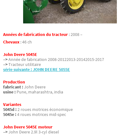
Années de fabrication du tracteur
:
2008 –
Chevaux
:
46 ch
John Deere 5045E
–>
Année de fabrication 2008-20122013-20142015-2017
–>
Tracteur utilitaire
série suivante : JOHN DEERE 5055E
Production
fabricant :
John Deere
usine :
Pune, maharashtra, india
Variantes
5045d :
2 roues motrices économique
5045e :
4 roues motrices mid-spec
John Deere 5045E moteur
–>
John Deere 2.9l 3-cyl diesel