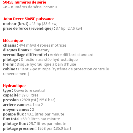
5045E numéros de série
–>
– numéros de série inconnu
John Deere 5045E puissance
moteur (brut) :
45 hp [33.6 kw]
prise de force (revendiqué) :
37 hp [27.6 kw]
Mécanique
châssis :
4×4 mfwd 4 roues motrices
disques finaux :
Planetary
verrouillage différentiel :
Arrière diff lock standard
pilotage :
Direction assistée hydrostatique
freins :
Disque hydraulique à bain d’huile
cabine :
Pliant 2-post Rops (système de protection contre le
renversement)
Hydraulique
type :
Ouverture central
capacité :
39.0 litres
pression :
2828 psi [195.0 bar]
arrière vannes :
1 ou 2
moyen vannes :
2
pompe flux :
43.1 litres par minute
flux total :
68.9 litres par minute
pilotage flux :
25.7 litres par minute
pilotage pression :
1958 psi [135.0 bar]