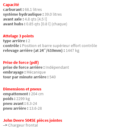
Capacité
carburant :
68.1 litres
système hydraulique :
39.0 litres
avant axle :
4.8 qts [4.5 l]
avant hubs :
0.85 qts [0.8 l] (chaque)
Attelage 3 points
type arrière :
2
contrôle :
Position et barre supérieur effort contrôle
relevage arrière (at 24″/610mm) :
1447 kg
Prise de force (pdf)
prise de force arrière :
Indépendant
embrayage :
Mécanique
tour par minute arrière :
540
Dimensions et pneus
empattement :
204 cm
poids :
2299 kg
pneu avant :
8.3-24
pneu arrière :
13.6-28
John Deere 5045E pièces jointes
–>
Chargeur frontal