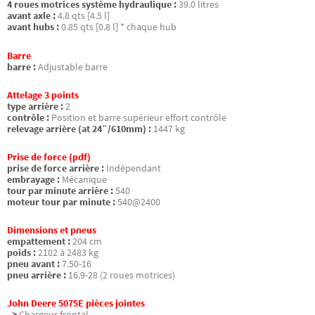
4 roues motrices système hydraulique :
39.0 litres
avant axle :
4.8 qts [4.5 l]
avant hubs :
0.85 qts [0.8 l] * chaque hub
Barre
barre :
Adjustable barre
Attelage 3 points
type arrière :
2
contrôle :
Position et barre supérieur effort contrôle
relevage arrière (at 24″/610mm) :
1447 kg
Prise de force (pdf)
prise de force arrière :
Indépendant
embrayage :
Mécanique
tour par minute arrière :
540
moteur tour par minute :
540@2400
Dimensions et pneus
empattement :
204 cm
poids :
2102 à 2483 kg
pneu avant :
7.50-16
pneu arrière :
16.9-28 (2 roues motrices)
John Deere 5075E pièces jointes
–>
Chargeur frontal