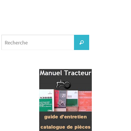
Search
for:
Recherche