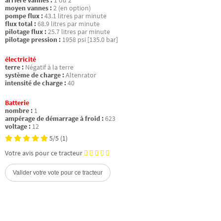
arrière vannes :
1 ou 2
moyen vannes :
2 (en option)
pompe flux :
43.1 litres par minute
flux total :
68.9 litres par minute
pilotage flux :
25.7 litres par minute
pilotage pression :
1958 psi [135.0 bar]
électricité
terre :
Négatif à la terre
système de charge :
Altenrator
intensité de charge :
40
Batterie
nombre :
1
ampérage de démarrage à froid :
623
voltage :
12
5/5
(1)
Votre avis pour ce tracteur