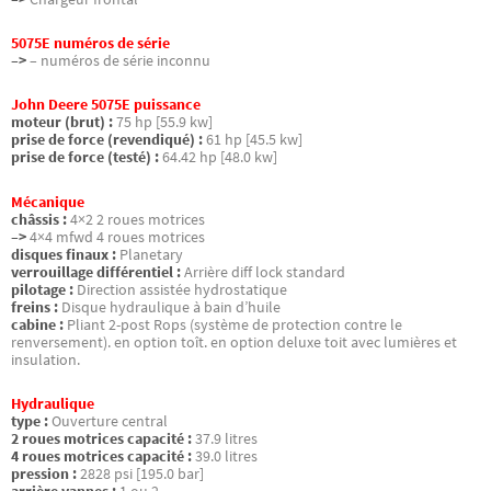
5075E numéros de série
–>
– numéros de série inconnu
John Deere 5075E puissance
moteur (brut) :
75 hp [55.9 kw]
prise de force (revendiqué) :
61 hp [45.5 kw]
prise de force (testé) :
64.42 hp [48.0 kw]
Mécanique
châssis :
4×2 2 roues motrices
–>
4×4 mfwd 4 roues motrices
disques finaux :
Planetary
verrouillage différentiel :
Arrière diff lock standard
pilotage :
Direction assistée hydrostatique
freins :
Disque hydraulique à bain d’huile
cabine :
Pliant 2-post Rops (système de protection contre le
renversement). en option toît. en option deluxe toit avec lumières et
insulation.
Hydraulique
type :
Ouverture central
2 roues motrices capacité :
37.9 litres
4 roues motrices capacité :
39.0 litres
pression :
2828 psi [195.0 bar]