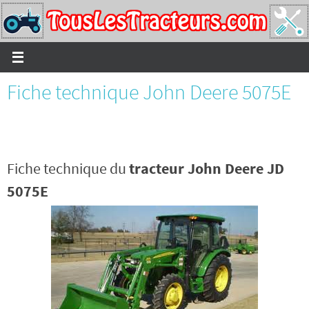
Passer
vers
le
contenu
Fiche technique John Deere 5075E
Fiche technique du
tracteur John Deere JD
5075E