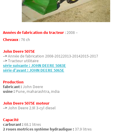
Années de fabrication du tracteur
:
2008 –
Chevaux
:
76 ch
John Deere 5075E
–>
Année de fabrication 2008-20122013-20142015-2017
–>
Tracteur utilitaire
série suivante : JOHN DEERE 5083E
série d’avant : JOHN DEERE 5065E
Production
fabricant :
John Deere
usine :
Pune, maharashtra, india
John Deere 5075E moteur
–>
John Deere 2.9l 3-cyl diesel
Capacité
carburant :
68.1 litres
2 roues motrices système hydraulique :
37.9 litres