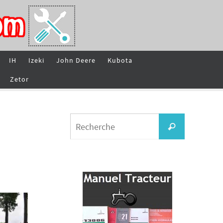
IH
Izeki
John Deere
Kubota
Zetor
Search
Recherche
for: