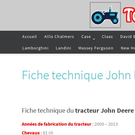
Passer
vers
le
contenu
Passer
Accueil
Allis Chalmers
Case
Claas
David 
vers
le
contenu
Lamborghini
Landini
Massey Ferguson
New H
Fiche technique John
Fiche technique du
tracteur John Deer
Années de fabrication du tracteur
:
2009 – 2013
Chevaux
:
81 ch