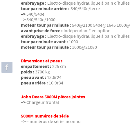
embrayage :
Electro-disque hydraulique à bain d’huiles
tour par minute arrière :
540/540e/terre
–>
540/540e
–>
540/540e/1000
moteur tour par minute :
540@2100 540e@1645 1000@
avant prise de force :
Indépendant* en option
embrayage :
Electro-disque hydraulique à bain d’huiles
tour par minute avant :
1000
moteur tour par minute :
1000@21080
Dimensions et pneus
empattement :
225 cm
poids :
3700 kg
pneu avant :
13.6r24
pneu arrière :
16.9r34
John Deere 5080M pièces jointes
–>
Chargeur frontal
5080M numéros de série
–>
– numéros de série inconnu