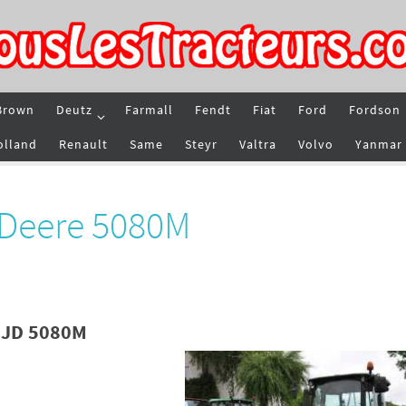
Brown
Deutz
Farmall
Fendt
Fiat
Ford
Fordson
olland
Renault
Same
Steyr
Valtra
Volvo
Yanmar
 Deere 5080M
e JD 5080M