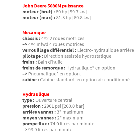
John Deere 5080M puissance
moteur (brut) :
80 hp [59.7 kw]
moteur (max) :
81.5 hp [60.8 kw]
Mécanique
châssis :
4×2 2 roues motrices
–>
4×4 mfwd 4 roues motrices
verrouillage différentiel :
Electro-hydraulique arrière
pilotage :
Direction assistée hydrostatique
freins :
Bain d’huile
freins de remorque :
Hydraulique* en option.
–>
Pneumatique* en option.
cabine :
Cabine standard. en option air conditionné.
Hydraulique
type :
Ouverture central
pression :
2901 psi [200.0 bar]
arrière vannes :
3* maximum
moyen vannes :
2* maximum
pompe flux :
74.0 litres par minute
–>
93.9 litres par minute