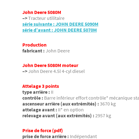
John Deere 5080M
–>
Tracteur utilitaire
série suivante : JOHN DEERE 5090M
série d’avant : JOHN DEERE 5070M
Production
fabricant :
John Deere
John Deere 5080M moteur
–>
John Deere 4.5l 4-cyl diesel
Attelage 3 points
type arrière :
II
contrôle :
Barre inférieur effort contrôle* mécanique st
ascenseur arrière (aux extrémités) :
3670 kg
attelage avant :
II* en option
relevage avant (aux extrémités) :
2957 kg
Prise de force (pdf)
prise de force arrière :
Indépendant