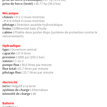
prise de force (testé) :
48.77 hp [36.4 kw]
Mécanique
châssis :
4×2 2 roues motrices
–>
4×4 mfwd 4 roues motrices
pilotage :
Direction assistée hydrostatique
freins :
Différentiel bain d’huile
cabine :
Pliable deux postes Rops (système de protection contre le
renversement).
Hydraulique
type :
Ouverture central
capacité :
37.9 litres
pression :
2800 psi [193.1 bar]
vannes :
1 ou 2
pompe flux :
36.0 litres par minute
flux total :
61.7 litres par minute
pilotage flux :
25.7 litres par minute
électricité
terre :
Négatif à la terre
système de charge :
Alternateur
intensité de charge :
40
Batterie