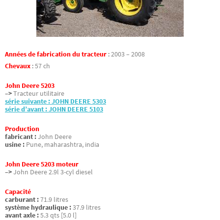
Années de fabrication du tracteur
:
2003 – 2008
Chevaux
:
57 ch
John Deere 5203
–>
Tracteur utilitaire
série suivante : JOHN DEERE 5303
série d’avant : JOHN DEERE 5103
Production
fabricant :
John Deere
usine :
Pune, maharashtra, india
John Deere 5203 moteur
–>
John Deere 2.9l 3-cyl diesel
Capacité
carburant :
71.9 litres
système hydraulique :
37.9 litres
avant axle :
5.3 qts [5.0 l]