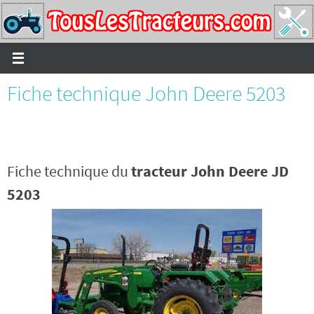
Passer
vers
le
contenu
Fiche technique John Deere 5203
Fiche technique du
tracteur John Deere JD
5203