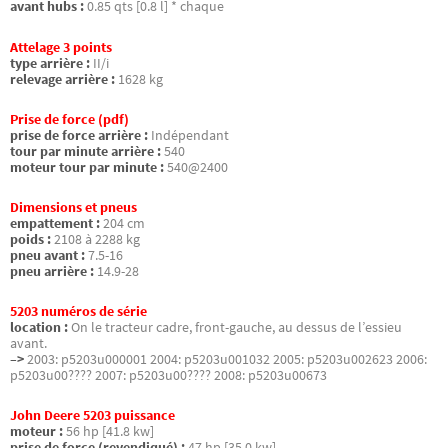
avant hubs :
0.85 qts [0.8 l] * chaque
Attelage 3 points
type arrière :
II/i
relevage arrière :
1628 kg
Prise de force (pdf)
prise de force arrière :
Indépendant
tour par minute arrière :
540
moteur tour par minute :
540@2400
Dimensions et pneus
empattement :
204 cm
poids :
2108 à 2288 kg
pneu avant :
7.5-16
pneu arrière :
14.9-28
5203 numéros de série
location :
On le tracteur cadre, front-gauche, au dessus de l’essieu
avant.
–>
2003: p5203u000001 2004: p5203u001032 2005: p5203u002623 2006:
p5203u00???? 2007: p5203u00???? 2008: p5203u00673
John Deere 5203 puissance
moteur :
56 hp [41.8 kw]
prise de force (revendiqué) :
47 hp [35.0 kw]