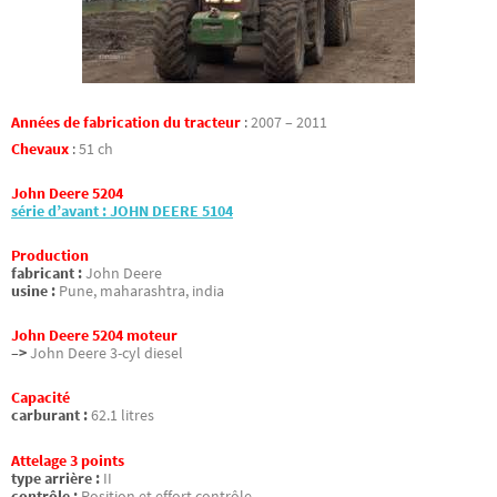
Années de fabrication du tracteur
:
2007 – 2011
Chevaux
:
51 ch
John Deere 5204
série d’avant : JOHN DEERE 5104
Production
fabricant :
John Deere
usine :
Pune, maharashtra, india
John Deere 5204 moteur
–>
John Deere 3-cyl diesel
Capacité
carburant :
62.1 litres
Attelage 3 points
type arrière :
II
contrôle :
Position et effort contrôle