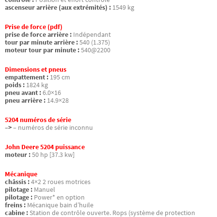
ascenseur arrière (aux extrémités) :
1549 kg
Prise de force (pdf)
prise de force arrière :
Indépendant
tour par minute arrière :
540 (1.375)
moteur tour par minute :
540@2200
Dimensions et pneus
empattement :
195 cm
poids :
1824 kg
pneu avant :
6.0×16
pneu arrière :
14.9×28
5204 numéros de série
–>
– numéros de série inconnu
John Deere 5204 puissance
moteur :
50 hp [37.3 kw]
Mécanique
châssis :
4×2 2 roues motrices
pilotage :
Manuel
pilotage :
Power* en option
freins :
Mécanique bain d’huile
cabine :
Station de contrôle ouverte. Rops (système de protection