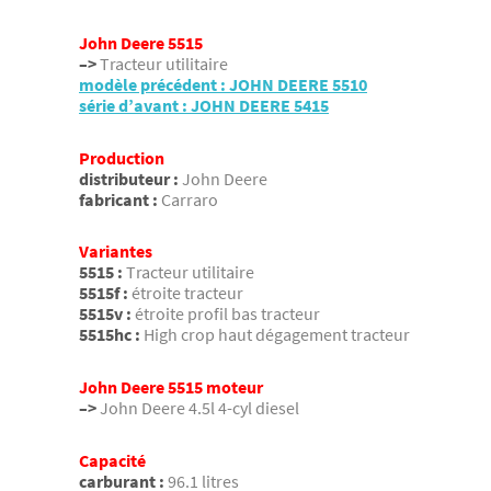
John Deere 5515
–>
Tracteur utilitaire
modèle précédent : JOHN DEERE 5510
série d’avant : JOHN DEERE 5415
Production
distributeur :
John Deere
fabricant :
Carraro
Variantes
5515 :
Tracteur utilitaire
5515f :
étroite tracteur
5515v :
étroite profil bas tracteur
5515hc :
High crop haut dégagement tracteur
John Deere 5515 moteur
–>
John Deere 4.5l 4-cyl diesel
Capacité
carburant :
96.1 litres