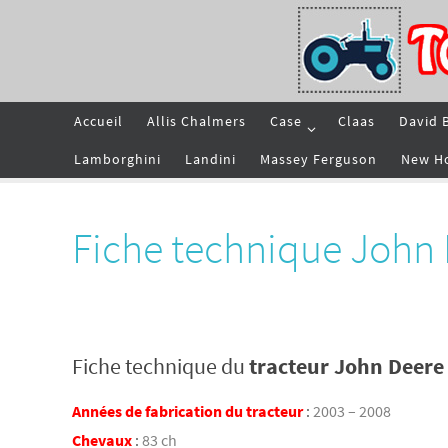
Passer
vers
le
contenu
Passer
Accueil
Allis Chalmers
Case
Claas
David 
vers
le
contenu
Lamborghini
Landini
Massey Ferguson
New H
Fiche technique John
Fiche technique du
tracteur John Deere
Années de fabrication du tracteur
:
2003 – 2008
Chevaux
:
83 ch