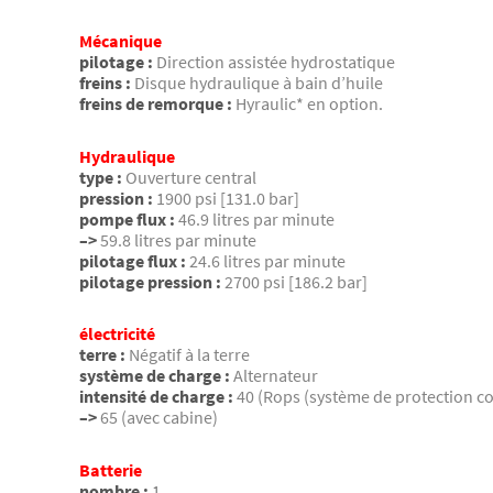
Mécanique
pilotage :
Direction assistée hydrostatique
freins :
Disque hydraulique à bain d’huile
freins de remorque :
Hyraulic* en option.
Hydraulique
type :
Ouverture central
pression :
1900 psi [131.0 bar]
pompe flux :
46.9 litres par minute
–>
59.8 litres par minute
pilotage flux :
24.6 litres par minute
pilotage pression :
2700 psi [186.2 bar]
électricité
terre :
Négatif à la terre
système de charge :
Alternateur
intensité de charge :
40 (Rops (système de protection c
–>
65 (avec cabine)
Batterie
nombre :
1