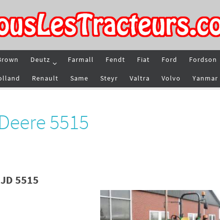
Brown
Deutz
Farmall
Fendt
Fiat
Ford
Fordson
olland
Renault
Same
Steyr
Valtra
Volvo
Yanmar
 Deere 5515
 JD 5515