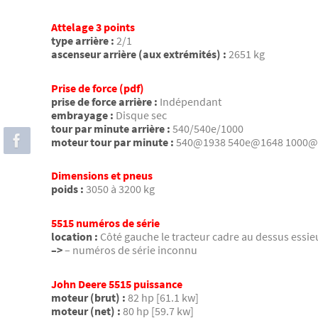
Attelage 3 points
type arrière :
2/1
ascenseur arrière (aux extrémités) :
2651 kg
Prise de force (pdf)
prise de force arrière :
Indépendant
embrayage :
Disque sec
tour par minute arrière :
540/540e/1000
moteur tour par minute :
540@1938 540e@1648 1000@
Dimensions et pneus
poids :
3050 à 3200 kg
5515 numéros de série
location :
Côté gauche le tracteur cadre au dessus essie
–>
– numéros de série inconnu
John Deere 5515 puissance
moteur (brut) :
82 hp [61.1 kw]
moteur (net) :
80 hp [59.7 kw]