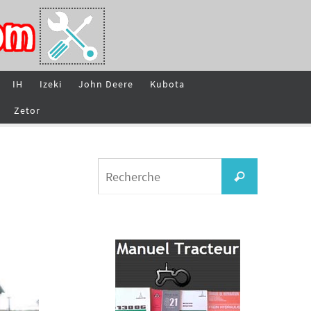
IH
Izeki
John Deere
Kubota
Zetor
Search
Recherche
for: