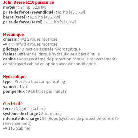
John Deere 6110 puissance
moteur :
84 hp [62.6 kw]
prise de force (revendiqué) :
65 hp [48.5 kw]
barre (testé) :
61.9 hp [46.2 kw]
prise de force (testé) :
71.1 hp [53.0 kw]
Mécanique
châssis :
4×2 2 roues motrices
–>
4×4 mfwd 4 roues motrices
pilotage :
Direction assistée hydrostatique
freins :
Différentiel disque hydraulique à bain d’huile
cabine :
Rops (système de protection contre le renversement).
comfortgard cabine en option avec air conditionné.
Hydraulique
type :
Pression flux compensating
vannes :
1 à 3
pompe flux :
94.6 litres par minute
électricité
terre :
Négatif à la terre
système de charge :
Alternateur
intensité de charge :
90 (Rops (système de protection contre le
renversement))
–>
115 (cabine)