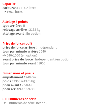
Capacité
carburant :
116.2 litres
–>
165.0 litres
Attelage 3 points
type arrière :
II
relevage arrière :
2152 kg
attelage avant :
En option
Prise de force (pdf)
prise de force arrière :
Indépendant
tour par minute arrière :
540
–>
540/1000 (en option)
avant prise de force :
Indépendant (en option)
tour par minute avant :
1000
Dimensions et pneus
empattement :
240 cm
poids :
3366 à 4375 kg
pneu avant :
7.50-18
pneu arrière :
16.9-30
6110 numéros de série
–>
– numéros de série inconnu