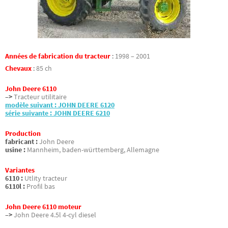
Années de fabrication du tracteur
:
1998 – 2001
Chevaux
:
85 ch
John Deere 6110
–>
Tracteur utilitaire
modèle suivant : JOHN DEERE 6120
série suivante : JOHN DEERE 6210
Production
fabricant :
John Deere
usine :
Mannheim, baden-württemberg, Allemagne
Variantes
6110 :
Utlity tracteur
6110l :
Profil bas
John Deere 6110 moteur
–>
John Deere 4.5l 4-cyl diesel