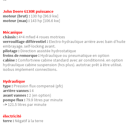
John Deere 6130R puissance
moteur (brut) :
130 hp [96.9 kw]
moteur (max) :
143 hp [106.6 kw]
Mécanique
châssis :
4×4 mfwd 4 roues motrices
verrouillage différentiel :
Electro-hydraulique arrière avec bain d’huile
embrayage. self-locking avant.
pilotage :
Direction assistée hydrostatique
freins de remorque :
Hydraulique ou pneumatique en option
cabine :
Comfortview cabine standard avec air conditionné. en option
hydraulique cabine suspension (hcs plus). autotrac prêt à être utilisé.
isobus implement connections.
Hydraulique
type :
Pression flux compensé (pfc)
arrière vannes :
4
avant vannes :
2 (en option)
pompe flux :
79.9 litres par minute
–>
121.5 litres par minute
électricité
terre :
Négatif à la terre