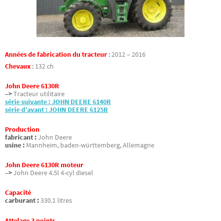
Années de fabrication du tracteur
:
2012 – 2016
Chevaux
:
132 ch
John Deere 6130R
–>
Tracteur utilitaire
série suivante : JOHN DEERE 6140R
série d’avant : JOHN DEERE 6125R
Production
fabricant :
John Deere
usine :
Mannheim, baden-württemberg, Allemagne
John Deere 6130R moteur
–>
John Deere 4.5l 4-cyl diesel
Capacité
carburant :
330.1 litres
Attelage 3 points