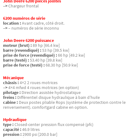
John Deere 6200 pièces jointes
–>
Chargeur frontal
6200 numéros de série
location :
Avant cadre, côté droit.
–>
– numéros de série inconnu
John Deere 6200 puissance
moteur (brut) :
89 hp [66.4 kw]
barre (revendiqué) :
53 hp [39.5 kw]
prise de force (revendiqué) :
66 hp [49.2 kw]
barre (testé) :
53.40 hp [39.8 kw]
prise de force (testé) :
68.30 hp [50.9 kw]
Mécanique
châssis :
4×2 2 roues motrices
–>
4×4 mfwd 4 roues motrices (en option)
pilotage :
Direction assistée hydrostatique
freins :
Différentiel disque hydraulique à bain d’huile
cabine :
Deux postes pliable Rops (système de protection contre le
renversement). comfortgard cabine en option.
Hydraulique
type :
Closed-center pression flux compensé (pfc)
capacité :
46.9 litres
pression :
2900 psi [200.0 bar]