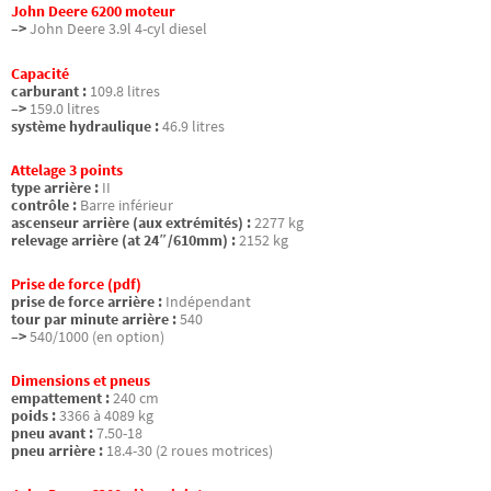
John Deere 6200 moteur
–>
John Deere 3.9l 4-cyl diesel
Capacité
carburant :
109.8 litres
–>
159.0 litres
système hydraulique :
46.9 litres
Attelage 3 points
type arrière :
II
contrôle :
Barre inférieur
ascenseur arrière (aux extrémités) :
2277 kg
relevage arrière (at 24″/610mm) :
2152 kg
Prise de force (pdf)
prise de force arrière :
Indépendant
tour par minute arrière :
540
–>
540/1000 (en option)
Dimensions et pneus
empattement :
240 cm
poids :
3366 à 4089 kg
pneu avant :
7.50-18
pneu arrière :
18.4-30 (2 roues motrices)