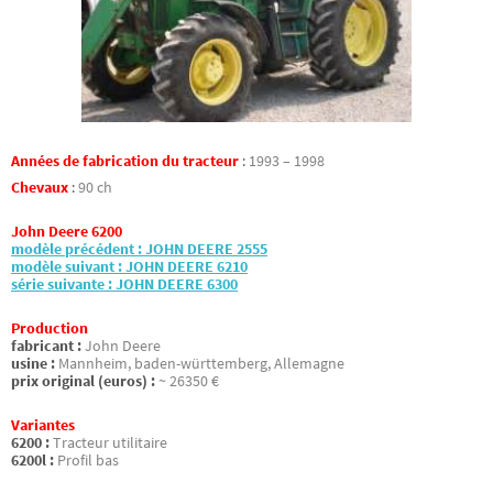
Années de fabrication du tracteur
:
1993 – 1998
Chevaux
:
90 ch
John Deere 6200
modèle précédent : JOHN DEERE 2555
modèle suivant : JOHN DEERE 6210
série suivante : JOHN DEERE 6300
Production
fabricant :
John Deere
usine :
Mannheim, baden-württemberg, Allemagne
prix original (euros) :
~ 26350 €
Variantes
6200 :
Tracteur utilitaire
6200l :
Profil bas