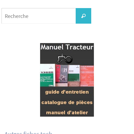
Search
for:
Recherche