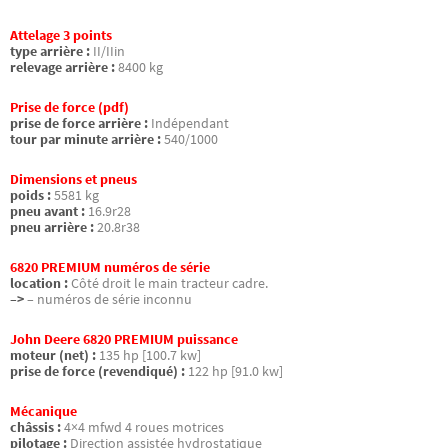
Attelage 3 points
type arrière :
II/IIin
relevage arrière :
8400 kg
Prise de force (pdf)
prise de force arrière :
Indépendant
tour par minute arrière :
540/1000
Dimensions et pneus
poids :
5581 kg
pneu avant :
16.9r28
pneu arrière :
20.8r38
6820 PREMIUM numéros de série
location :
Côté droit le main tracteur cadre.
–>
– numéros de série inconnu
John Deere 6820 PREMIUM puissance
moteur (net) :
135 hp [100.7 kw]
prise de force (revendiqué) :
122 hp [91.0 kw]
Mécanique
châssis :
4×4 mfwd 4 roues motrices
pilotage :
Direction assistée hydrostatique