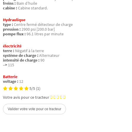
freins :
Bain d’huile
cabine :
Cabine standard.
Hydraulique
type :
Centre fermé détecteur de charge
pression :
2900 psi [200.0 bar]
pompe flux :
96.1 litres par minute
électricité
terre :
Négatif à la terre
système de charge :
Alternateur
intensité de charge :
90
–>
115
Batterie
voltage :
12
5/5
(1)
Votre avis pour ce tracteur