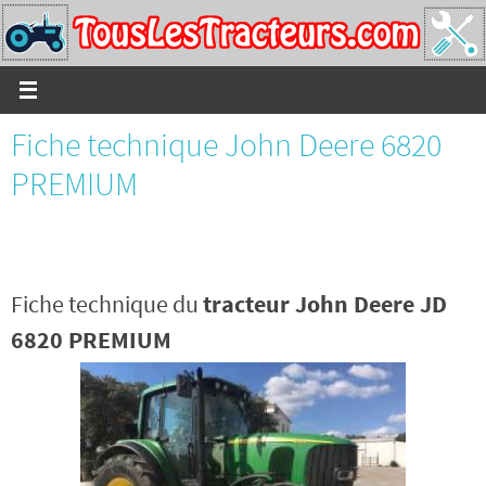
Passer
vers
le
contenu
Fiche technique John Deere 6820
PREMIUM
Fiche technique du
tracteur John Deere JD
6820 PREMIUM