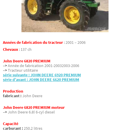
Années de fabrication du tracteur
:
2001 – 2006
Chevaux
:
137 ch
John Deere 6820 PREMIUM
–>
Année de fabrication 2001-20032003-2006
–>
Tracteur utilitaire
série suivante : JOHN DEERE 6920 PREMIUM
série d’avant : JOHN DEERE 6620 PREMIUM
Production
fabricant :
John Deere
John Deere 6820 PREMIUM moteur
–>
John Deere 6.8l 6-cyl diesel
Capacité
carburant :
250.2 litres