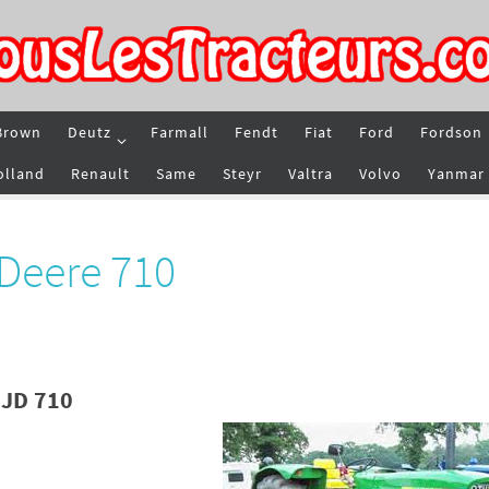
Brown
Deutz
Farmall
Fendt
Fiat
Ford
Fordson
olland
Renault
Same
Steyr
Valtra
Volvo
Yanmar
Deere 710
 JD 710