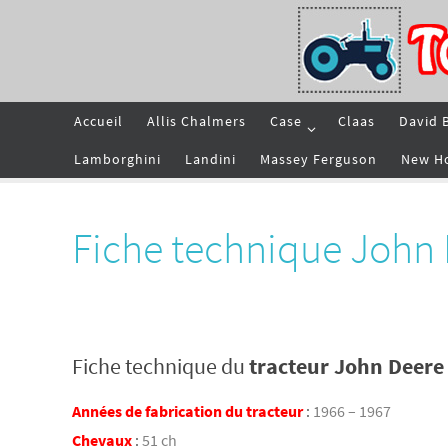
Passer
vers
le
contenu
Passer
Accueil
Allis Chalmers
Case
Claas
David 
vers
le
contenu
Lamborghini
Landini
Massey Ferguson
New H
Fiche technique John 
Fiche technique du
tracteur John Deere
Années de fabrication du tracteur
:
1966 – 1967
Chevaux
:
51 ch