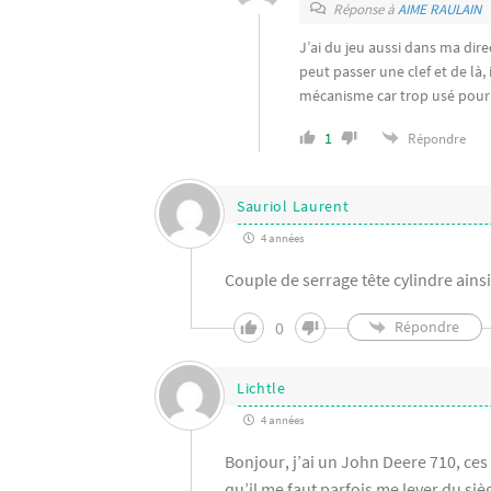
Réponse à
AIME RAULAIN
J’ai du jeu aussi dans ma direc
peut passer une clef et de là, 
mécanisme car trop usé pour p
1
Répondre
Sauriol Laurent
4 années
Couple de serrage tête cylindre ainsi
0
Répondre
Lichtle
4 années
Bonjour, j’ai un John Deere 710, ces 
qu’il me faut parfois me lever du siè