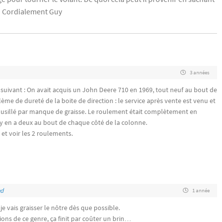
? Cordialement Guy
3 années
uivant : On avait acquis un John Deere 710 en 1969, tout neuf au bout de
me de dureté de la boite de direction : le service après vente est venu et
usillé par manque de graisse. Le roulement était complètement en
 y en a deux au bout de chaque côté de la colonne.
et voir les 2 roulements.
d
1 année
 je vais graisser le nôtre dès que possible.
tions de ce genre, ça finit par coûter un brin…