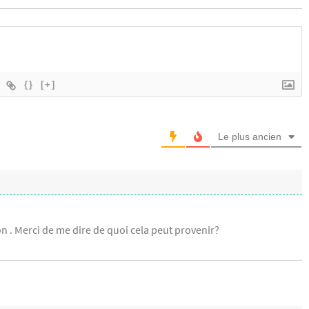
{}
[+]
Le plus ancien
on . Merci de me dire de quoi cela peut provenir?