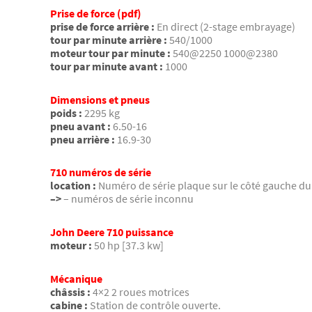
Prise de force (pdf)
prise de force arrière :
En direct (2-stage embrayage)
tour par minute arrière :
540/1000
moteur tour par minute :
540@2250 1000@2380
tour par minute avant :
1000
Dimensions et pneus
poids :
2295 kg
pneu avant :
6.50-16
pneu arrière :
16.9-30
710 numéros de série
location :
Numéro de série plaque sur le côté gauche du j
–>
– numéros de série inconnu
John Deere 710 puissance
moteur :
50 hp [37.3 kw]
Mécanique
châssis :
4×2 2 roues motrices
cabine :
Station de contrôle ouverte.