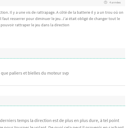
4 années
tion. Il y a une vis de rattrapage. A côté de la batterie il y a un trou où on
il faut resserrer pour diminuer le jeu. J’ai était obligé de changer tout le
ouvoir rattraper le jeu dans la direction
 que paliers et bielles du moteur svp
derniers temps la direction est de plus en plus dure, à tel point
ge pour tourner le volant. De quoi cela peut il provenir en sachant