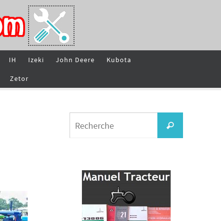
IH
Izeki
John Deere
Kubota
Zetor
Search
Recherche
for: