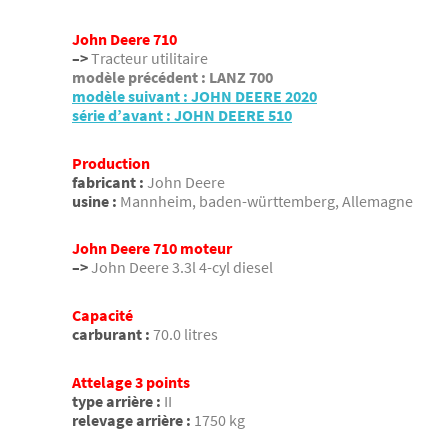
John Deere 710
–>
Tracteur utilitaire
modèle précédent : LANZ 700
modèle suivant : JOHN DEERE 2020
série d’avant : JOHN DEERE 510
Production
fabricant :
John Deere
usine :
Mannheim, baden-württemberg, Allemagne
John Deere 710 moteur
–>
John Deere 3.3l 4-cyl diesel
Capacité
carburant :
70.0 litres
Attelage 3 points
type arrière :
II
relevage arrière :
1750 kg